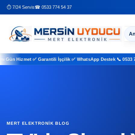
⏱ 7/24 Servis
☎ 0533 774 54 37
An
Hizmet ✅ Garantili İşçilik ✅ WhatsApp Destek 📞 0533 774 54 3
MERT ELEKTRONIK BLOG