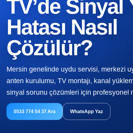
TV’de Sinyal
Hatası Nasıl
Çözülür?
Mersin genelinde uydu servisi, merkezi u
anten kurulumu, TV montajı, kanal yükle
sinyal sorunu çözümleri için profesyonel 
0533 774 54 37 Ara
WhatsApp Yaz