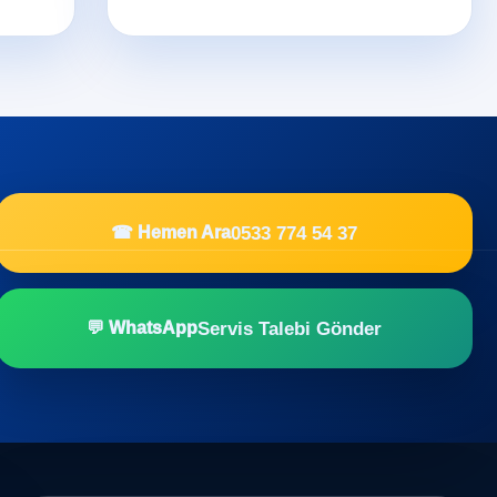
0533 774 54 37
☎ Hemen Ara
Servis Talebi Gönder
💬 WhatsApp