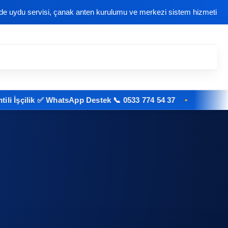
nde uydu servisi, çanak anten kurulumu ve merkezi sistem hizmeti
lik ✅ WhatsApp Destek 📞 0533 774 54 37