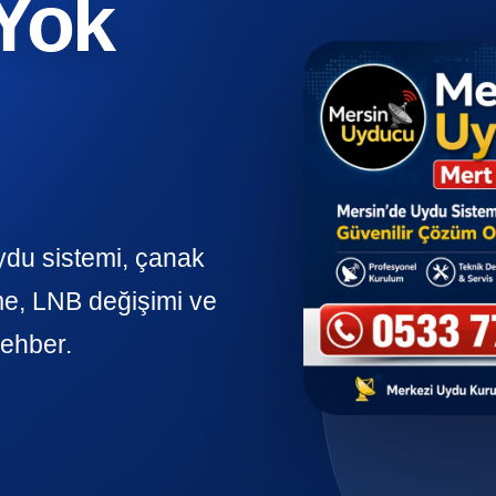
 Yok
ydu sistemi, çanak
me, LNB değişimi ve
rehber.