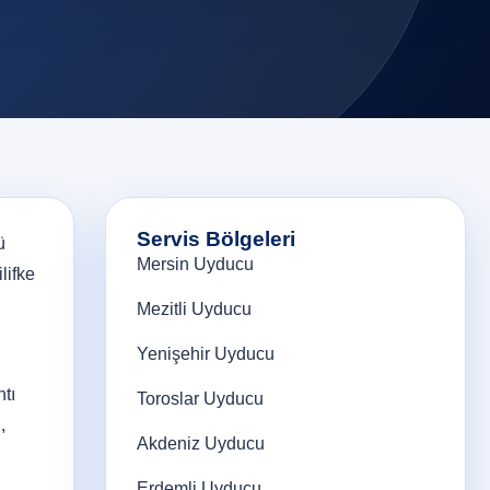
Servis Bölgeleri
ü
Mersin Uyducu
lifke
Mezitli Uyducu
Yenişehir Uyducu
tı
Toroslar Uyducu
,
Akdeniz Uyducu
Erdemli Uyducu