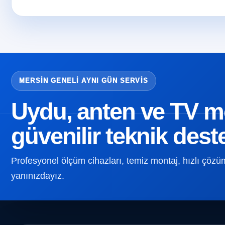
MERSIN GENELI AYNI GÜN SERVIS
Uydu, anten ve TV mon
güvenilir teknik dest
Profesyonel ölçüm cihazları, temiz montaj, hızlı çözüm v
yanınızdayız.