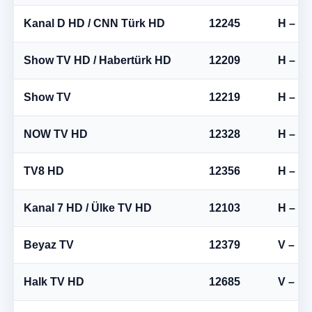
Kanal D HD / CNN Türk HD
12245
H – Ya
Show TV HD / Habertürk HD
12209
H – Ya
Show TV
12219
H – Ya
NOW TV HD
12328
H – Ya
TV8 HD
12356
H – Ya
Kanal 7 HD / Ülke TV HD
12103
H – Ya
Beyaz TV
12379
V – Di
Halk TV HD
12685
V – Di