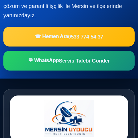
çözüm ve garantili işçilik ile Mersin ve ilçelerinde
yanınızdayız.
0533 774 54 37
☎ Hemen Ara
Servis Talebi Gönder
💬 WhatsApp