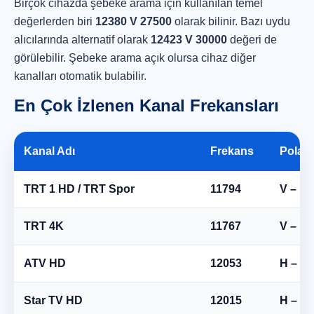
Birçok cihazda şebeke arama için kullanılan temel
değerlerden biri
12380 V 27500
olarak bilinir. Bazı uydu
alıcılarında alternatif olarak
12423 V 30000
değeri de
görülebilir. Şebeke arama açık olursa cihaz diğer
kanalları otomatik bulabilir.
En Çok İzlenen Kanal Frekansları
Kanal Adı
Frekans
Polar
TRT 1 HD / TRT Spor
11794
V – Di
TRT 4K
11767
V – Di
ATV HD
12053
H – Ya
Star TV HD
12015
H – Ya