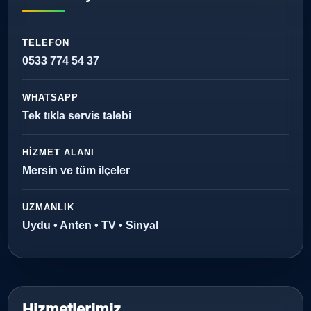
TELEFON
0533 774 54 37
WHATSAPP
Tek tıkla servis talebi
HIZMET ALANI
Mersin ve tüm ilçeler
UZMANLIK
Uydu • Anten • TV • Sinyal
Hizmetlerimiz