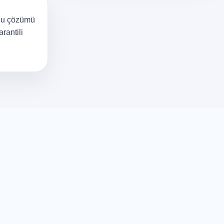
unu çözümü
rantili