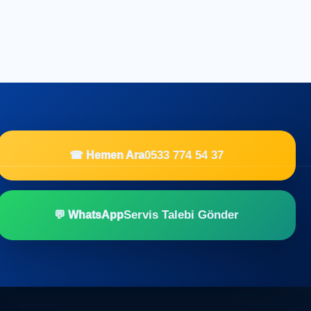
0533 774 54 37
☎ Hemen Ara
Servis Talebi Gönder
💬 WhatsApp