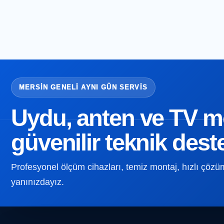
MERSIN GENELI AYNI GÜN SERVIS
Uydu, anten ve TV mon
güvenilir teknik dest
Profesyonel ölçüm cihazları, temiz montaj, hızlı çözüm v
yanınızdayız.