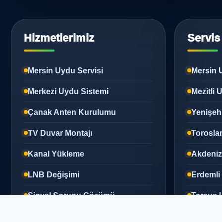
Hizmetlerimiz
Servis
Mersin Uydu Servisi
Mersin 
Merkezi Uydu Sistemi
Mezitli
Çanak Anten Kurulumu
Yenişeh
TV Duvar Montajı
Torosla
Kanal Yükleme
Akdeni
LNB Değişimi
Erdemli
Sinyal Sorunu Çözümü
Tarsus 
Silifke