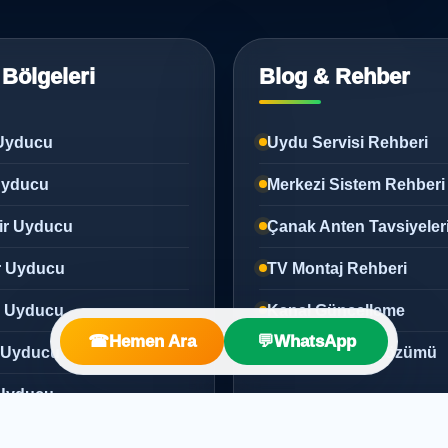
 Bölgeleri
Blog & Rehber
Uyducu
Uydu Servisi Rehberi
 Uyducu
Merkezi Sistem Rehberi
ir Uyducu
Çanak Anten Tavsiyeler
r Uyducu
TV Montaj Rehberi
z Uyducu
Kanal Güncelleme
☎
Hemen Ara
💬
WhatsApp
 Uyducu
Sinyal Arızası Çözümü
Uyducu
 Uyducu