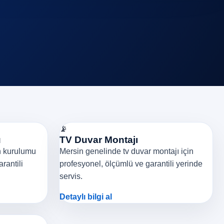
📡
u
TV Duvar Montajı
n kurulumu
Mersin genelinde tv duvar montajı için
rantili
profesyonel, ölçümlü ve garantili yerinde
servis.
Detaylı bilgi al