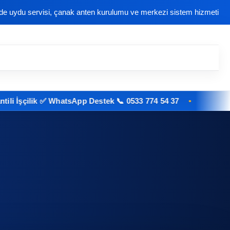
nde uydu servisi, çanak anten kurulumu ve merkezi sistem hizmeti
şçilik ✅ WhatsApp Destek 📞 0533 774 54 37