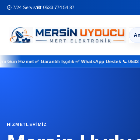
⏱ 7/24 Servis
☎ 0533 774 54 37
An
n Hizmet ✅ Garantili İşçilik ✅ WhatsApp Destek 📞 0533 774 54
HIZMETLERIMIZ