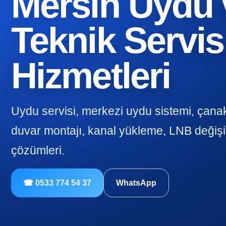
Mersin Uydu 
Teknik Servis
Hizmetleri
Uydu servisi, merkezi uydu sistemi, çana
duvar montajı, kanal yükleme, LNB değişi
çözümleri.
☎ 0533 774 54 37
WhatsApp