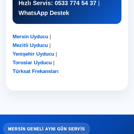
Hızlı Servis:
0533 774 54 37
|
WhatsApp Destek
Mersin Uyducu
|
Mezitli Uyducu
|
Yenişehir Uyducu
|
Toroslar Uyducu
|
Türksat Frekansları
MERSIN GENELI AYNI GÜN SERVIS