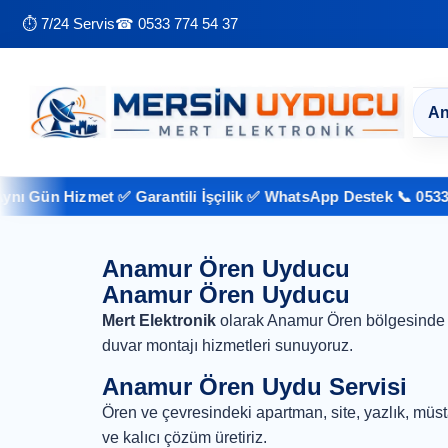
⏱ 7/24 Servis
☎ 0533 774 54 37
An
 Gün Hizmet ✅ Garantili İşçilik ✅ WhatsApp Destek 📞 0533 774
Anamur Ören Uyducu
Anamur Ören Uyducu
Mert Elektronik
olarak Anamur Ören bölgesinde p
duvar montajı hizmetleri sunuyoruz.
Anamur Ören Uydu Servisi
Ören ve çevresindeki apartman, site, yazlık, müstaki
ve kalıcı çözüm üretiriz.