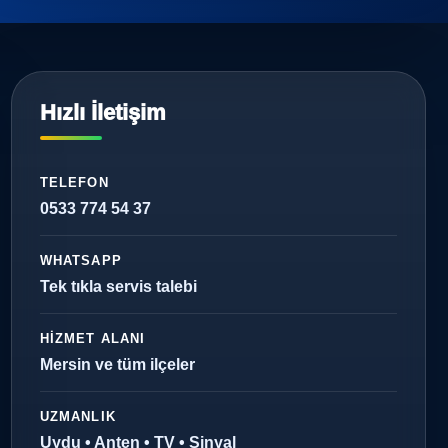
Hızlı İletişim
TELEFON
0533 774 54 37
WHATSAPP
Tek tıkla servis talebi
HIZMET ALANI
Mersin ve tüm ilçeler
UZMANLIK
Uydu • Anten • TV • Sinyal