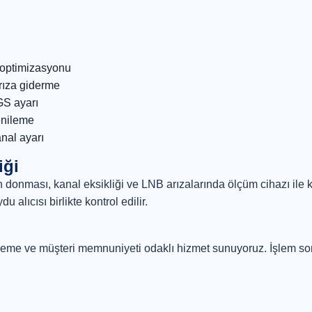
 optimizasyonu
rıza giderme
GS ayarı
enileme
nal ayarı
iği
n donması, kanal eksikliği ve LNB arızalarında ölçüm cihazı ile k
alıcısı birlikte kontrol edilir.
 malzeme ve müşteri memnuniyeti odaklı hizmet sunuyoruz. İşlem son