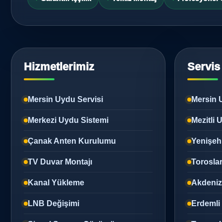
Hizmetlerimiz
Servis
Mersin Uydu Servisi
Mersin 
Merkezi Uydu Sistemi
Mezitli
Çanak Anten Kurulumu
Yenişeh
TV Duvar Montajı
Torosla
Kanal Yükleme
Akdeni
LNB Değişimi
Erdemli