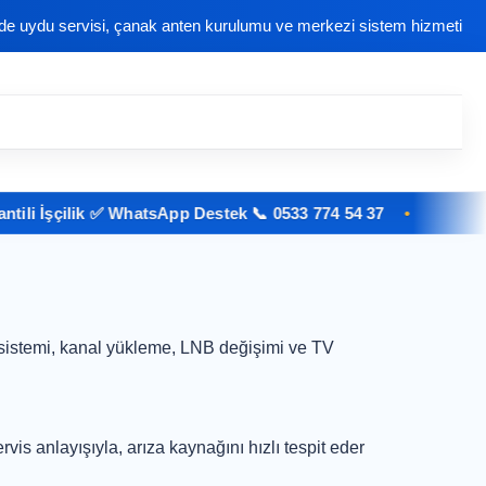
nde uydu servisi, çanak anten kurulumu ve merkezi sistem hizmeti
i İşçilik ✅ WhatsApp Destek 📞 0533 774 54 37
sistemi, kanal yükleme, LNB değişimi ve TV
rvis anlayışıyla, arıza kaynağını hızlı tespit eder