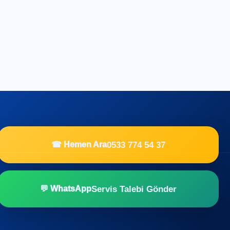
0533 774 54 37
☎ Hemen Ara
Servis Talebi Gönder
💬 WhatsApp