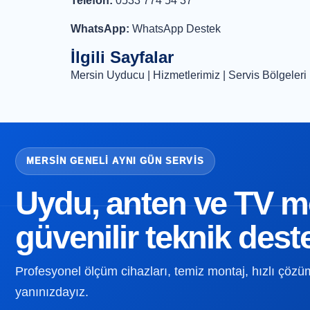
Telefon:
0533 774 54 37
WhatsApp:
WhatsApp Destek
İlgili Sayfalar
Mersin Uyducu
|
Hizmetlerimiz
|
Servis Bölgeleri
MERSIN GENELI AYNI GÜN SERVIS
Uydu, anten ve TV mon
güvenilir teknik dest
Profesyonel ölçüm cihazları, temiz montaj, hızlı çözüm v
yanınızdayız.