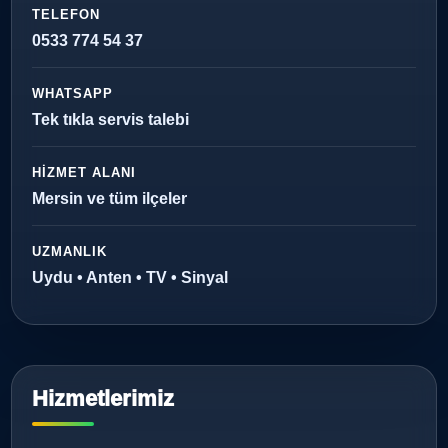
TELEFON
0533 774 54 37
WHATSAPP
Tek tıkla servis talebi
HIZMET ALANI
Mersin ve tüm ilçeler
UZMANLIK
Uydu • Anten • TV • Sinyal
Hizmetlerimiz