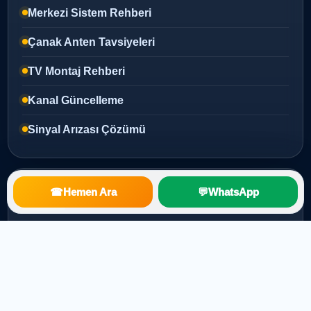
Merkezi Sistem Rehberi
Çanak Anten Tavsiyeleri
TV Montaj Rehberi
Kanal Güncelleme
Sinyal Arızası Çözümü
Kurumsal
☎
Hemen Ara
💬
WhatsApp
Ana Sayfa
Hakkımızda
Hizmetlerimiz