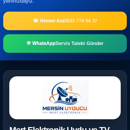
yanınızdayız.
0533 774 54 37
☎ Hemen Ara
Servis Talebi Gönder
💬 WhatsApp
Mert Elektronik Uydu ve TV