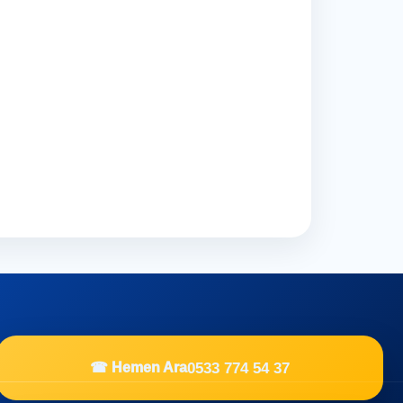
0533 774 54 37
☎ Hemen Ara