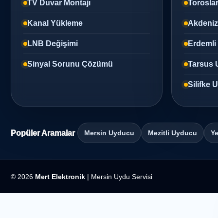
TV Duvar Montajı
Torosla
Kanal Yükleme
Akdeni
LNB Değişimi
Erdemli
Sinyal Sorunu Çözümü
Tarsus 
Silifke
Popüler Aramalar
Mersin Uyducu
Mezitli Uyducu
Ye
© 2026
Mert Elektronik
| Mersin Uydu Servisi