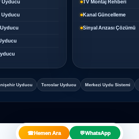
r Uyducu
TV Montaj Rehberi
z Uyducu
Kanal Güncelleme
 Uyducu
Sinyal Arızası Çözümü
Uyducu
 Uyducu
nişehir Uyducu
Toroslar Uyducu
Merkezi Uydu Sistemi
☎
Hemen Ara
💬
WhatsApp