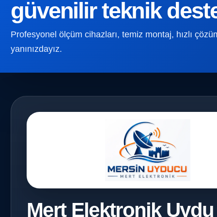
güvenilir teknik dest
Profesyonel ölçüm cihazları, temiz montaj, hızlı çözüm v
yanınızdayız.
Mert Elektronik Uydu