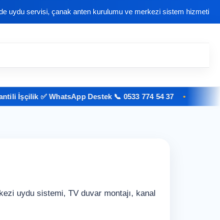
nde uydu servisi, çanak anten kurulumu ve merkezi sistem hizmeti
 İşçilik ✅ WhatsApp Destek 📞 0533 774 54 37
ezi uydu sistemi, TV duvar montajı, kanal