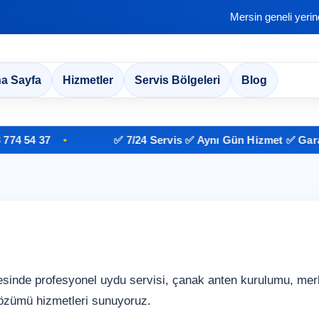
Mersin geneli yeri
a Sayfa
Hizmetler
Servis Bölgeleri
Blog
 54 37
✅ 7/24 Servis ✅ Aynı Gün Hizmet ✅ Garantili
inde profesyonel uydu servisi, çanak anten kurulumu, merk
özümü hizmetleri sunuyoruz.