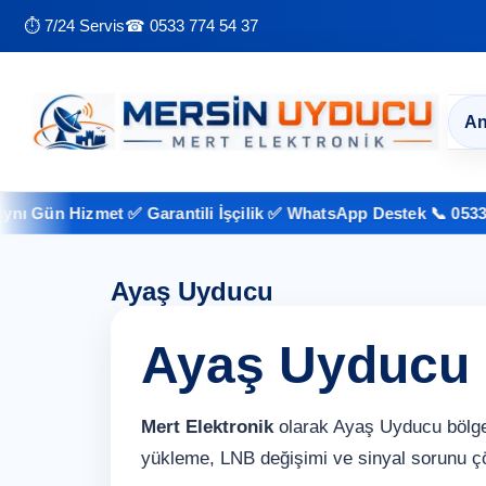
⏱ 7/24 Servis
☎ 0533 774 54 37
An
 Gün Hizmet ✅ Garantili İşçilik ✅ WhatsApp Destek 📞 0533 774
Ayaş Uyducu
Ayaş Uyducu
Mert Elektronik
olarak Ayaş Uyducu bölges
yükleme, LNB değişimi ve sinyal sorunu ç