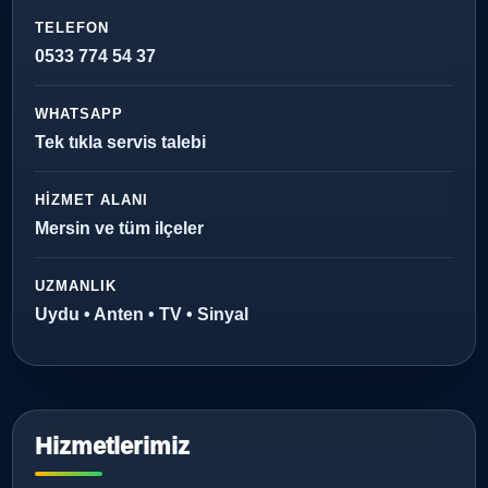
TELEFON
0533 774 54 37
WHATSAPP
Tek tıkla servis talebi
HIZMET ALANI
Mersin ve tüm ilçeler
UZMANLIK
Uydu • Anten • TV • Sinyal
Hizmetlerimiz