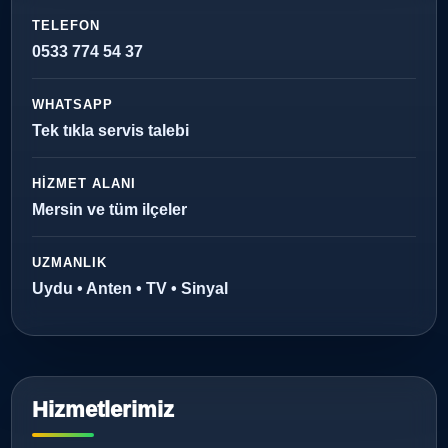
TELEFON
0533 774 54 37
WHATSAPP
Tek tıkla servis talebi
HIZMET ALANI
Mersin ve tüm ilçeler
UZMANLIK
Uydu • Anten • TV • Sinyal
Hizmetlerimiz