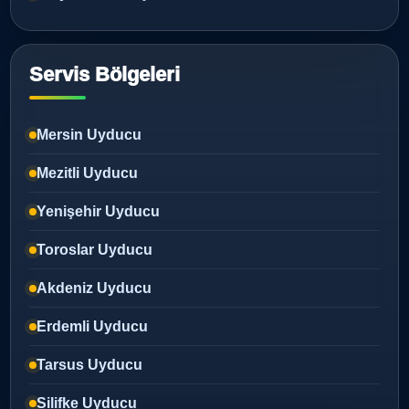
Servis Bölgeleri
Mersin Uyducu
Mezitli Uyducu
Yenişehir Uyducu
Toroslar Uyducu
Akdeniz Uyducu
Erdemli Uyducu
Tarsus Uyducu
Silifke Uyducu