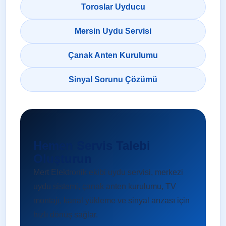
Toroslar Uyducu
Mersin Uydu Servisi
Çanak Anten Kurulumu
Sinyal Sorunu Çözümü
Hemen Servis Talebi
Oluşturun
Mert Elektronik ekibi uydu servisi, merkezi
uydu sistemi, çanak anten kurulumu, TV
montajı, kanal yükleme ve sinyal arızası için
hızlı dönüş sağlar.