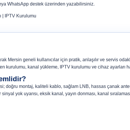
veya
WhatsApp destek
üzerinden yazabilirsiniz.
ı
|
IPTV Kurulumu
 Mersin geneli kullanıcılar için pratik, anlaşılır ve servis odaklı
en kurulumu, kanal yükleme, IPTV kurulumu ve cihaz ayarları hak
emlidir?
tesi; doğru montaj, kaliteli kablo, sağlam LNB, hassas çanak anten
r sinyal yok uyarısı, eksik kanal, yayın donması, kanal sıralama