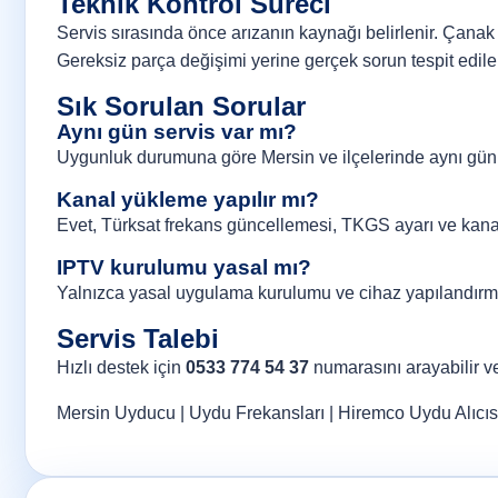
Teknik Kontrol Süreci
Servis sırasında önce arızanın kaynağı belirlenir. Çanak a
Gereksiz parça değişimi yerine gerçek sorun tespit edile
Sık Sorulan Sorular
Aynı gün servis var mı?
Uygunluk durumuna göre Mersin ve ilçelerinde aynı gün 
Kanal yükleme yapılır mı?
Evet, Türksat frekans güncellemesi, TKGS ayarı ve kanal 
IPTV kurulumu yasal mı?
Yalnızca yasal uygulama kurulumu ve cihaz yapılandırma
Servis Talebi
Hızlı destek için
0533 774 54 37
numarasını arayabilir 
Mersin Uyducu
|
Uydu Frekansları
|
Hiremco Uydu Alıcıs