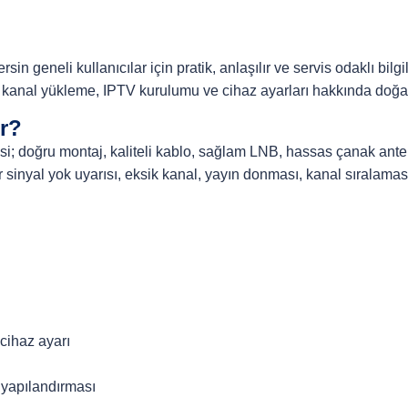
n geneli kullanıcılar için pratik, anlaşılır ve servis odaklı bilgi
kanal yükleme, IPTV kurulumu ve cihaz ayarları hakkında doğal bi
r?
tesi; doğru montaj, kaliteli kablo, sağlam LNB, hassas çanak anten
r sinyal yok uyarısı, eksik kanal, yayın donması, kanal sıralama
cihaz ayarı
 yapılandırması