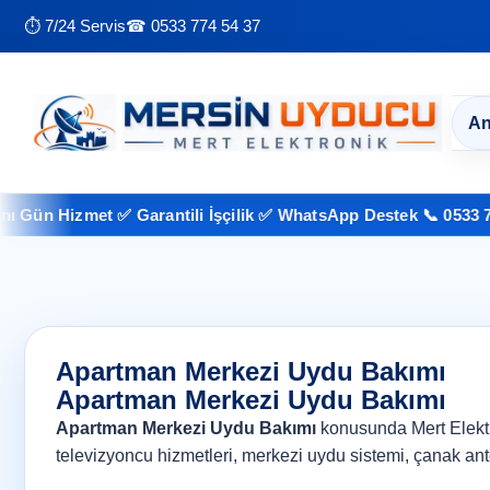
⏱ 7/24 Servis
☎ 0533 774 54 37
An
ün Hizmet ✅ Garantili İşçilik ✅ WhatsApp Destek 📞 0533 774 5
Apartman Merkezi Uydu Bakımı
Apartman Merkezi Uydu Bakımı
Apartman Merkezi Uydu Bakımı
konusunda Mert Elektron
televizyoncu hizmetleri, merkezi uydu sistemi, çanak ant