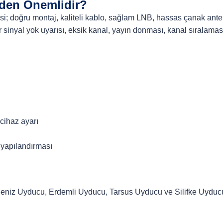
den Önemlidir?
tesi; doğru montaj, kaliteli kablo, sağlam LNB, hassas çanak anten
r sinyal yok uyarısı, eksik kanal, yayın donması, kanal sıralama
cihaz ayarı
 yapılandırması
eniz Uyducu, Erdemli Uyducu, Tarsus Uyducu ve Silifke Uyducu b