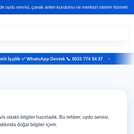
nde uydu servisi, çanak anten kurulumu ve merkezi sistem hizmeti
İşçilik ✅ WhatsApp Destek 📞 0533 774 54 37
is odaklı bilgiler hazırladık. Bu rehber; uydu servisi,
kında doğal bilgiler içerir.