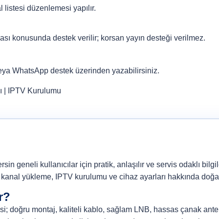
listesi düzenlemesi yapılır.
sı konusunda destek verilir; korsan yayın desteği verilmez.
veya
WhatsApp destek
üzerinden yazabilirsiniz.
ı
|
IPTV Kurulumu
 geneli kullanıcılar için pratik, anlaşılır ve servis odaklı bilgi
kanal yükleme, IPTV kurulumu ve cihaz ayarları hakkında doğal bi
r?
tesi; doğru montaj, kaliteli kablo, sağlam LNB, hassas çanak anten