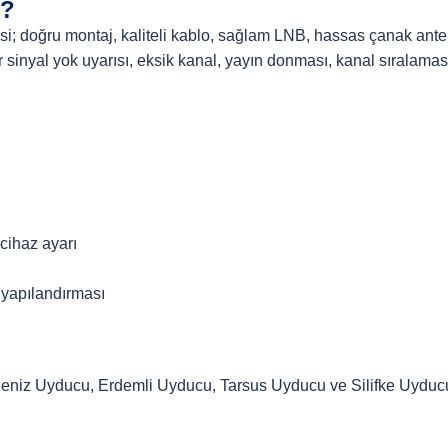
r?
tesi; doğru montaj, kaliteli kablo, sağlam LNB, hassas çanak anten
r sinyal yok uyarısı, eksik kanal, yayın donması, kanal sıralama
cihaz ayarı
 yapılandırması
eniz Uyducu, Erdemli Uyducu, Tarsus Uyducu ve Silifke Uyducu b