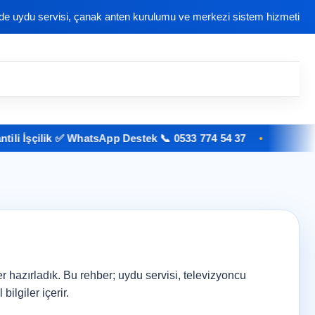
nde uydu servisi, çanak anten kurulumu ve merkezi sistem hizmeti
İşçilik ✅ WhatsApp Destek 📞 0533 774 54 37
er hazırladık. Bu rehber; uydu servisi, televizyoncu
lgiler içerir.