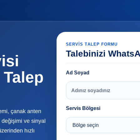
SERVIS TALEP FORMU
Talebinizi Whats
isi
 Talep
Ad Soyad
Servis Bölgesi
temi, çanak anten
değişimi ve sinyal
üzerinden hızlı