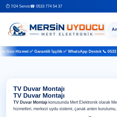
⏱ 7/24 Servis
☎ 0533 774 54 37
An
ün Hizmet ✅ Garantili İşçilik ✅ WhatsApp Destek 📞 0533 774 5
TV Duvar Montajı
TV Duvar Montajı
TV Duvar Montajı
konusunda Mert Elektronik olarak Mersin
hizmetleri, merkezi uydu sistemi, çanak anten kurulumu, 