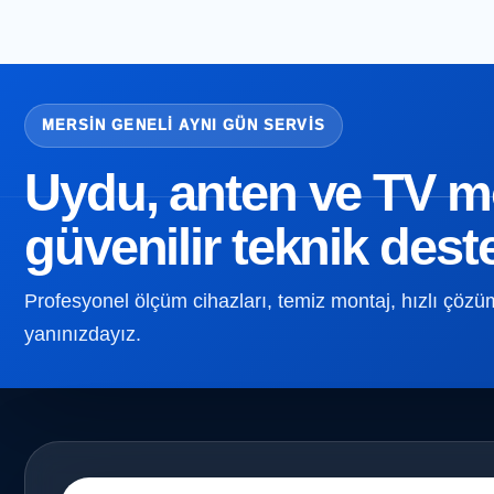
MERSIN GENELI AYNI GÜN SERVIS
Uydu, anten ve TV mon
güvenilir teknik dest
Profesyonel ölçüm cihazları, temiz montaj, hızlı çözüm v
yanınızdayız.