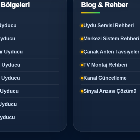
 Bölgeleri
Blog & Rehber
Uyducu
Uydu Servisi Rehberi
 Uyducu
Merkezi Sistem Rehberi
ir Uyducu
Çanak Anten Tavsiyeler
r Uyducu
TV Montaj Rehberi
z Uyducu
Kanal Güncelleme
 Uyducu
Sinyal Arızası Çözümü
Uyducu
 Uyducu