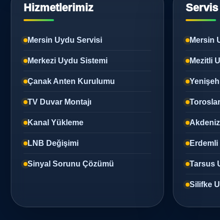
Hizmetlerimiz
Servis
Mersin Uydu Servisi
Mersin 
Merkezi Uydu Sistemi
Mezitli
Çanak Anten Kurulumu
Yenişeh
TV Duvar Montajı
Torosla
Kanal Yükleme
Akdeni
LNB Değişimi
Erdemli
Sinyal Sorunu Çözümü
Tarsus 
Silifke