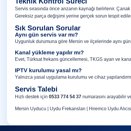
Teknik Kontrol Süreci
Servis sırasında önce arızanın kaynağı belirlenir. Çanak a
Gereksiz parça değişimi yerine gerçek sorun tespit edile
Sık Sorulan Sorular
Aynı gün servis var mı?
Uygunluk durumuna göre Mersin ve ilçelerinde aynı gün 
Kanal yükleme yapılır mı?
Evet, Türksat frekans güncellemesi, TKGS ayarı ve kanal 
IPTV kurulumu yasal mı?
Yalnızca yasal uygulama kurulumu ve cihaz yapılandırma
Servis Talebi
Hızlı destek için
0533 774 54 37
numarasını arayabilir 
Mersin Uyducu
|
Uydu Frekansları
|
Hiremco Uydu Alıcıs