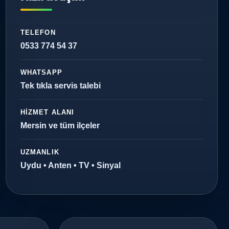
TELEFON
0533 774 54 37
WHATSAPP
Tek tıkla servis talebi
HIZMET ALANI
Mersin ve tüm ilçeler
UZMANLIK
Uydu • Anten • TV • Sinyal