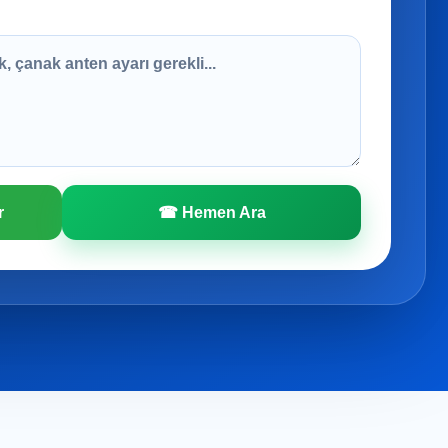
r
☎ Hemen Ara