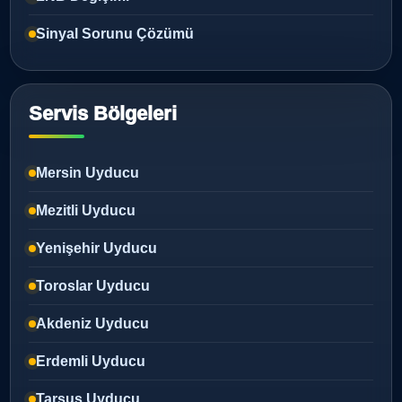
Sinyal Sorunu Çözümü
Servis Bölgeleri
Mersin Uyducu
Mezitli Uyducu
Yenişehir Uyducu
Toroslar Uyducu
Akdeniz Uyducu
Erdemli Uyducu
Tarsus Uyducu