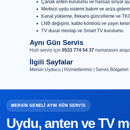
Çanak anten kurulumu ve hassas sinyal ay
Merkezi uydu sistemi bakım ve arıza gider
Kanal yükleme, frekans güncelleme ve TK
LNB değişimi, kablo kontrolü ve yayın kesi
TV duvar montajı ve Smart TV kurulumu
Aynı Gün Servis
Hızlı servis için
0533 774 54 37
numarasını araya
İlgili Sayfalar
Mersin Uyducu
|
Hizmetlerimiz
|
Servis Bölgeleri
MERSIN GENELI AYNI GÜN SERVIS
Uydu, anten ve TV mon