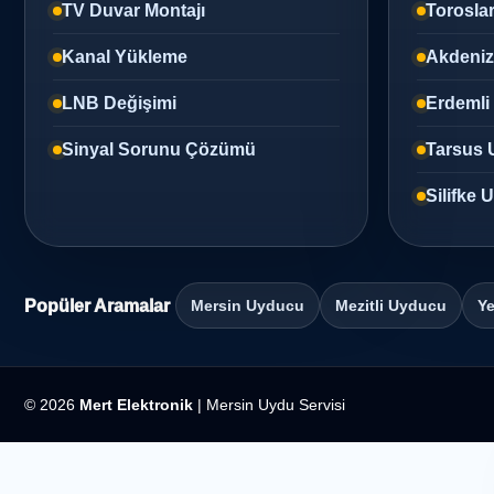
TV Duvar Montajı
Torosla
Kanal Yükleme
Akdeni
LNB Değişimi
Erdemli
Sinyal Sorunu Çözümü
Tarsus 
Silifke
Popüler Aramalar
Mersin Uyducu
Mezitli Uyducu
Ye
© 2026
Mert Elektronik
| Mersin Uydu Servisi