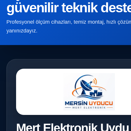
güvenilir teknik dest
Profesyonel ölçüm cihazları, temiz montaj, hızlı çözüm v
yanınızdayız.
Mert Elektronik Uydu