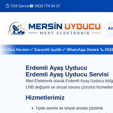
⏱ 7/24 Servis
☎ 0533 774 54 37
An
 Gün Hizmet ✅ Garantili İşçilik ✅ WhatsApp Destek 📞 0533 774
Erdemli Ayaş Uyducu
Erdemli Ayaş Uyducu Servisi
Mert Elektronik olarak Erdemli Ayaş Uyducu bölg
LNB değişimi ve sinyal sorunu çözümü hizmetler
Hizmetlerimiz
Uydu servisi ve sinyal arızası çözümü