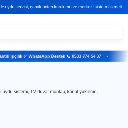
nde uydu servisi, çanak anten kurulumu ve merkezi sistem hizmeti
i İşçilik ✅ WhatsApp Destek 📞 0533 774 54 37
 uydu sistemi, TV duvar montajı, kanal yükleme,