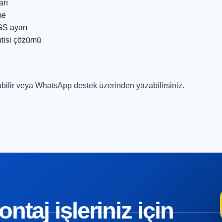
arı
me
GS ayarı
ntisi çözümü
bilir veya
WhatsApp destek
üzerinden yazabilirsiniz.
taj işleriniz için