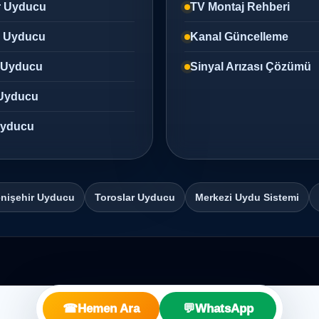
r Uyducu
TV Montaj Rehberi
z Uyducu
Kanal Güncelleme
 Uyducu
Sinyal Arızası Çözümü
Uyducu
 Uyducu
nişehir Uyducu
Toroslar Uyducu
Merkezi Uydu Sistemi
☎
Hemen Ara
💬
WhatsApp