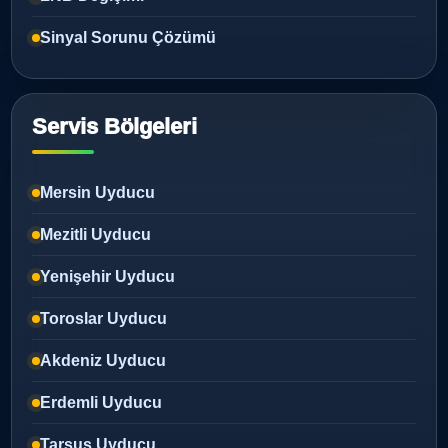
Sinyal Sorunu Çözümü
Servis Bölgeleri
Mersin Uyducu
Mezitli Uyducu
Yenişehir Uyducu
Toroslar Uyducu
Akdeniz Uyducu
Erdemli Uyducu
Tarsus Uyducu