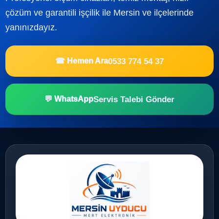
çözüm ve garantili işçilik ile Mersin ve ilçelerinde
yanınızdayız.
0533 774 54 37
☎ Hemen Ara
Servis Talebi Gönder
💬 WhatsApp