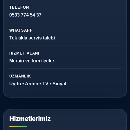
TELEFON
0533 774 54 37
WHATSAPP
Tek tıkla servis talebi
HIZMET ALANI
Mersin ve tüm ilçeler
UZMANLIK
Uydu • Anten • TV • Sinyal
Hizmetlerimiz