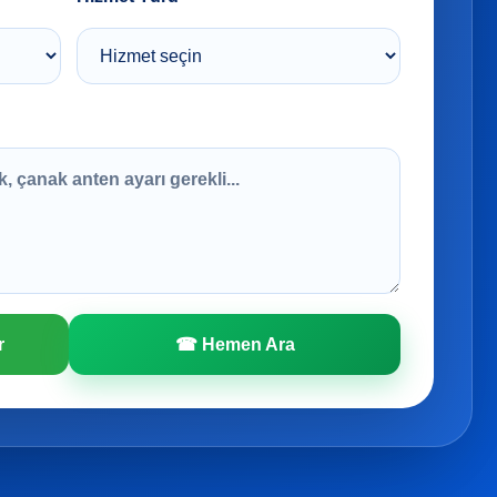
r
☎ Hemen Ara