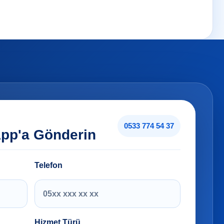
0533 774 54 37
App'a Gönderin
Telefon
Hizmet Türü