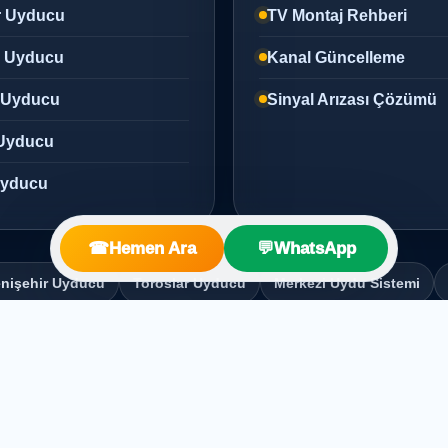
r Uyducu
TV Montaj Rehberi
z Uyducu
Kanal Güncelleme
 Uyducu
Sinyal Arızası Çözümü
Uyducu
 Uyducu
☎
Hemen Ara
💬
WhatsApp
nişehir Uyducu
Toroslar Uyducu
Merkezi Uydu Sistemi