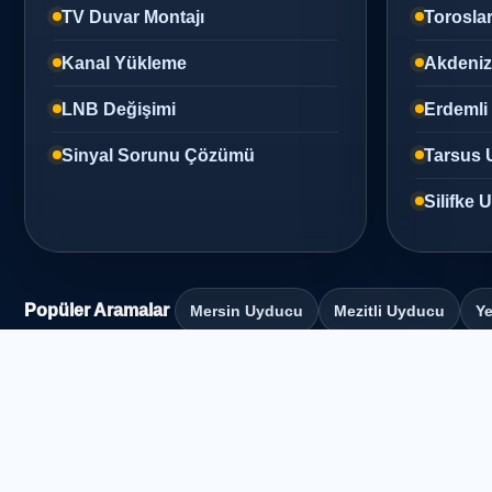
TV Duvar Montajı
Torosla
Kanal Yükleme
Akdeni
LNB Değişimi
Erdemli
Sinyal Sorunu Çözümü
Tarsus 
Silifke
Popüler Aramalar
Mersin Uyducu
Mezitli Uyducu
Ye
© 2026
Mert Elektronik
| Mersin Uydu Servisi