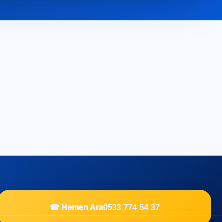
0533 774 54 37
☎ Hemen Ara