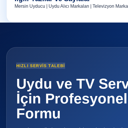
Mersin Uyducu
|
Uydu Alıcı Markaları
|
Televizyon Marka
HIZLI SERVIS TALEBI
Uydu ve TV Serv
İçin Profesyonel
Formu