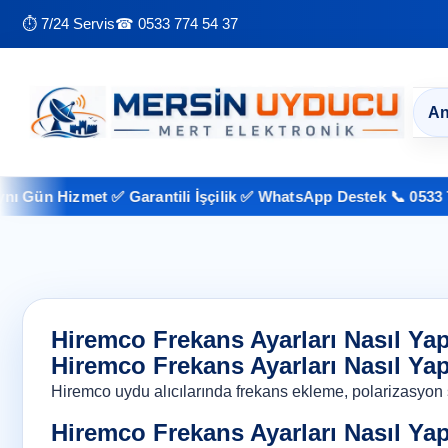
⏱ 7/24 Servis
☎ 0533 774 54 37
An
ün Hizmet ✅ Garantili İşçilik ✅ WhatsApp Destek 📞 0533 774 5
Hiremco Frekans Ayarları Nasıl Yap
Hiremco Frekans Ayarları Nasıl Yap
Hiremco uydu alıcılarında frekans ekleme, polarizasyon s
Hiremco Frekans Ayarları Nasıl Yap