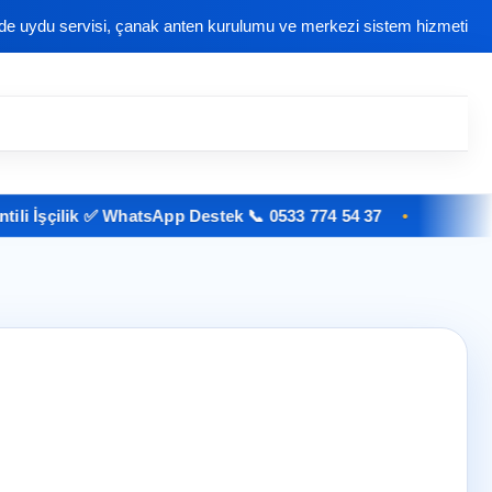
nde uydu servisi, çanak anten kurulumu ve merkezi sistem hizmeti
şçilik ✅ WhatsApp Destek 📞 0533 774 54 37