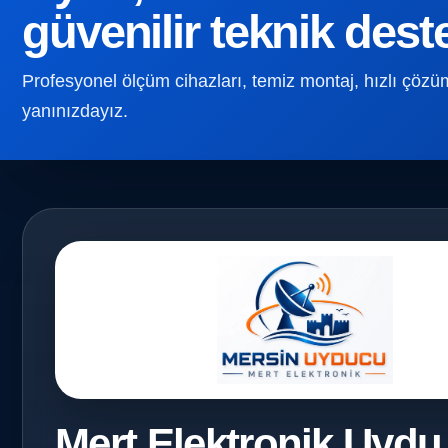
güvenilir teknik dest
Profesyonel ölçüm cihazları, temiz montaj, hızlı çözüm v
yanınızdayız.
Mert Elektronik Uydu