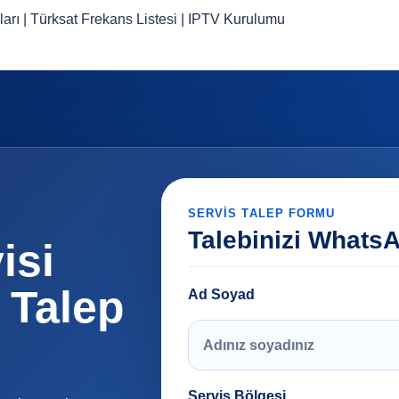
ları
|
Türksat Frekans Listesi
|
IPTV Kurulumu
SERVIS TALEP FORMU
Talebinizi Whats
isi
 Talep
Ad Soyad
Servis Bölgesi