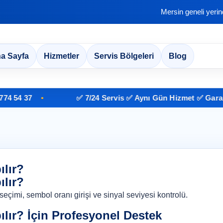
Mersin geneli yeri
a Sayfa
Hizmetler
Servis Bölgeleri
Blog
4 37
✅ 7/24 Servis ✅ Aynı Gün Hizmet ✅ Garantili İ
ılır?
ılır?
eçimi, sembol oranı girişi ve sinyal seviyesi kontrolü.
ılır? İçin Profesyonel Destek