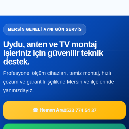
MERSIN GENELI AYNI GÜN SERVIS
Uydu, anten ve TV montaj
işleriniz için güvenilir teknik
destek.
Profesyonel ölçüm cihazları, temiz montaj, hızlı
çözüm ve garantili işçilik ile Mersin ve ilçelerinde
yanınızdayız.
0533 774 54 37
☎ Hemen Ara