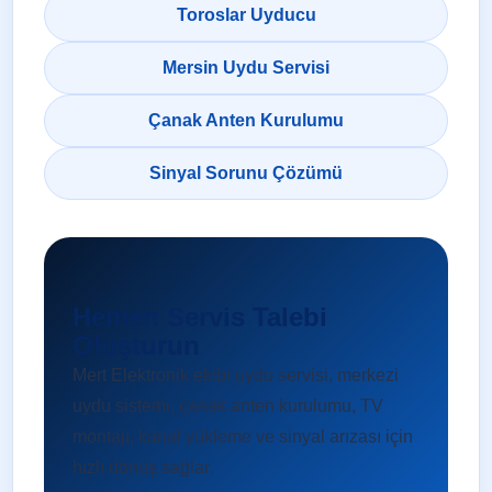
Toroslar Uyducu
Mersin Uydu Servisi
Çanak Anten Kurulumu
Sinyal Sorunu Çözümü
Hemen Servis Talebi
Oluşturun
Mert Elektronik ekibi uydu servisi, merkezi
uydu sistemi, çanak anten kurulumu, TV
montajı, kanal yükleme ve sinyal arızası için
hızlı dönüş sağlar.