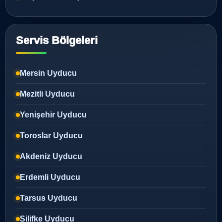
Servis Bölgeleri
Mersin Uyducu
Mezitli Uyducu
Yenişehir Uyducu
Toroslar Uyducu
Akdeniz Uyducu
Erdemli Uyducu
Tarsus Uyducu
Silifke Uyducu