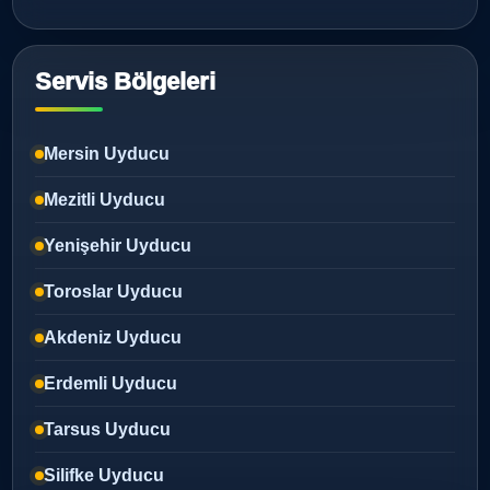
Servis Bölgeleri
Mersin Uyducu
Mezitli Uyducu
Yenişehir Uyducu
Toroslar Uyducu
Akdeniz Uyducu
Erdemli Uyducu
Tarsus Uyducu
Silifke Uyducu