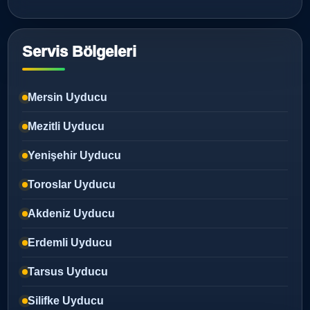
Servis Bölgeleri
Mersin Uyducu
Mezitli Uyducu
Yenişehir Uyducu
Toroslar Uyducu
Akdeniz Uyducu
Erdemli Uyducu
Tarsus Uyducu
Silifke Uyducu