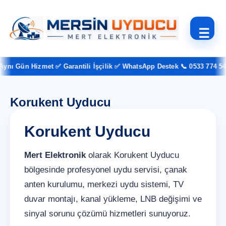
☰
nı Gün Hizmet ✅ Garantili İşçilik ✅ WhatsApp Destek 📞 0533 774 54 3
Korukent Uyducu
Korukent Uyducu
Mert Elektronik
olarak Korukent Uyducu
bölgesinde profesyonel uydu servisi, çanak
anten kurulumu, merkezi uydu sistemi, TV
duvar montajı, kanal yükleme, LNB değişimi ve
sinyal sorunu çözümü hizmetleri sunuyoruz.