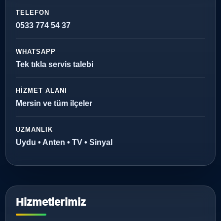
TELEFON
0533 774 54 37
WHATSAPP
Tek tıkla servis talebi
HIZMET ALANI
Mersin ve tüm ilçeler
UZMANLIK
Uydu • Anten • TV • Sinyal
Hizmetlerimiz