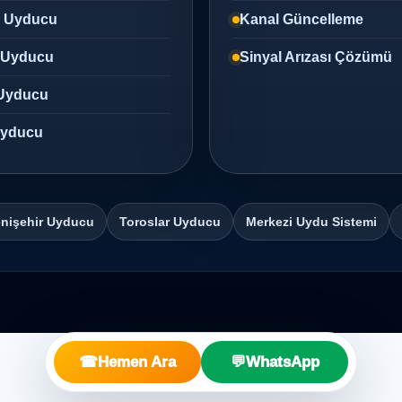
z Uyducu
Kanal Güncelleme
 Uyducu
Sinyal Arızası Çözümü
Uyducu
 Uyducu
nişehir Uyducu
Toroslar Uyducu
Merkezi Uydu Sistemi
☎
Hemen Ara
💬
WhatsApp