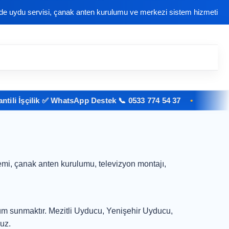
nde uydu servisi, çanak anten kurulumu ve merkezi sistem hizmeti
 İşçilik ✅ WhatsApp Destek 📞 0533 774 54 37
mi, çanak anten kurulumu, televizyon montajı,
züm sunmaktır. Mezitli Uyducu, Yenişehir Uyducu,
uz.