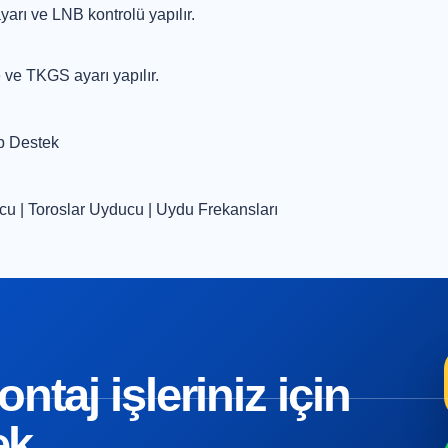
yarı ve LNB kontrolü yapılır.
 ve TKGS ayarı yapılır.
 Destek
ucu
|
Toroslar Uyducu
|
Uydu Frekansları
taj işleriniz için
ek.