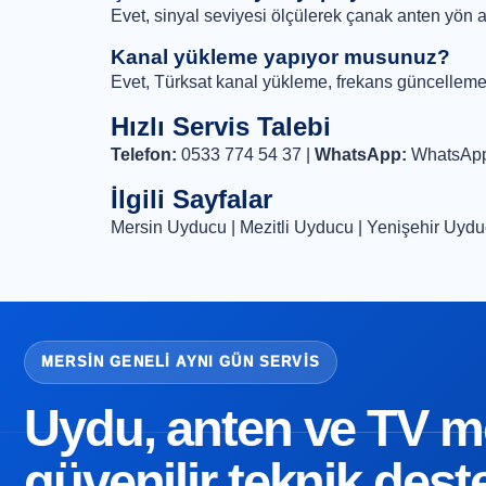
Evet, sinyal seviyesi ölçülerek çanak anten yön a
Kanal yükleme yapıyor musunuz?
Evet, Türksat kanal yükleme, frekans güncelleme
Hızlı Servis Talebi
Telefon:
0533 774 54 37
|
WhatsApp:
WhatsApp
İlgili Sayfalar
Mersin Uyducu
|
Mezitli Uyducu
|
Yenişehir Uyd
MERSIN GENELI AYNI GÜN SERVIS
Uydu, anten ve TV mon
güvenilir teknik dest