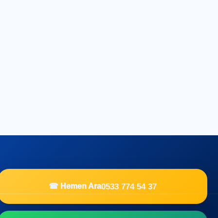
0533 774 54 37
☎ Hemen Ara