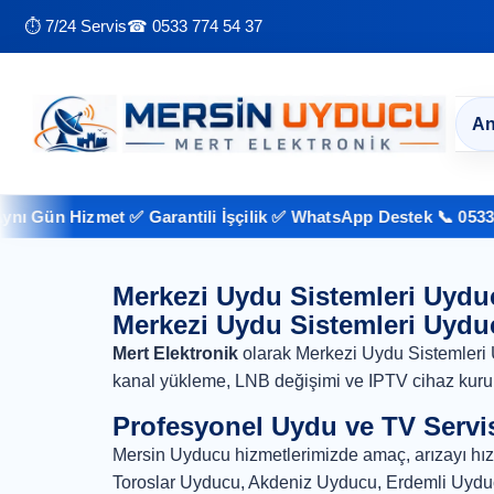
⏱ 7/24 Servis
☎ 0533 774 54 37
An
 Gün Hizmet ✅ Garantili İşçilik ✅ WhatsApp Destek 📞 0533 774
Merkezi Uydu Sistemleri Uydu
Merkezi Uydu Sistemleri Uydu
Mert Elektronik
olarak Merkezi Uydu Sistemleri 
kanal yükleme, LNB değişimi ve IPTV cihaz kuru
Profesyonel Uydu ve TV Servi
Mersin Uyducu hizmetlerimizde amaç, arızayı hızl
Toroslar Uyducu, Akdeniz Uyducu, Erdemli Uyducu