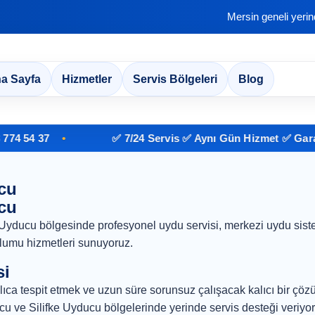
Mersin geneli yeri
a Sayfa
Hizmetler
Servis Bölgeleri
Blog
 54 37
✅ 7/24 Servis ✅ Aynı Gün Hizmet ✅ Garantili
cu
cu
Uyducu bölgesinde profesyonel uydu servisi, merkezi uydu siste
lumu hizmetleri sunuyoruz.
si
ıca tespit etmek ve uzun süre sorunsuz çalışacak kalıcı bir çö
 ve Silifke Uyducu bölgelerinde yerinde servis desteği veriyor