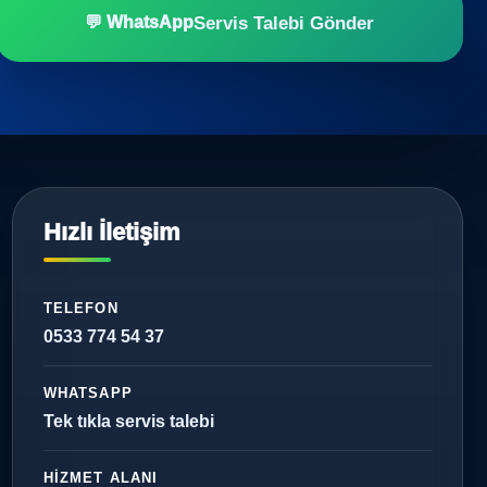
Servis Talebi Gönder
💬 WhatsApp
Hızlı İletişim
TELEFON
0533 774 54 37
WHATSAPP
Tek tıkla servis talebi
HIZMET ALANI