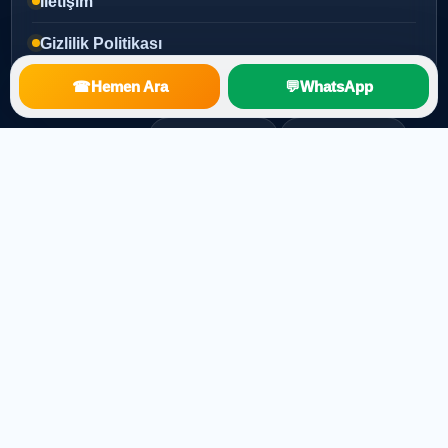
İletişim
Gizlilik Politikası
☎
Hemen Ara
💬
WhatsApp
Popüler Aramalar
Mersin Uyducu
Mezitli Uyducu
Yenişehir Uyducu
Toroslar Uyducu
Merkezi Uydu Sistemi
Çanak Anten Kurulumu
TV Montajı
© 2026
Mert Elektronik
| Mersin Uydu Servisi
Kurumsal uydu, anten ve TV teknik servis çözümleri.