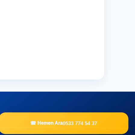
0533 774 54 37
☎ Hemen Ara