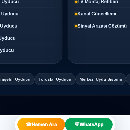
r Uyducu
TV Montaj Rehberi
z Uyducu
Kanal Güncelleme
 Uyducu
Sinyal Arızası Çözümü
Uyducu
 Uyducu
nişehir Uyducu
Toroslar Uyducu
Merkezi Uydu Sistemi
☎
Hemen Ara
💬
WhatsApp