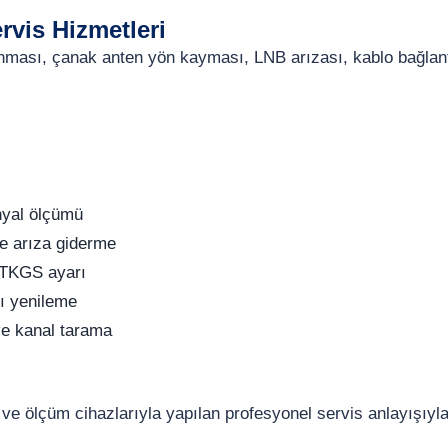
vis Hizmetleri
donması, çanak anten yön kayması, LNB arızası, kablo bağlan
nyal ölçümü
e arıza giderme
 TKGS ayarı
tı yenileme
e kanal tarama
e ve ölçüm cihazlarıyla yapılan profesyonel servis anlayışıyl