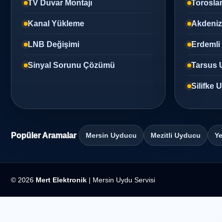
TV Duvar Montajı
Torosla
Kanal Yükleme
Akdeni
LNB Değişimi
Erdemli
Sinyal Sorunu Çözümü
Tarsus 
Silifke
Popüler Aramalar
Mersin Uyducu
Mezitli Uyducu
Ye
© 2026
Mert Elektronik
| Mersin Uydu Servisi