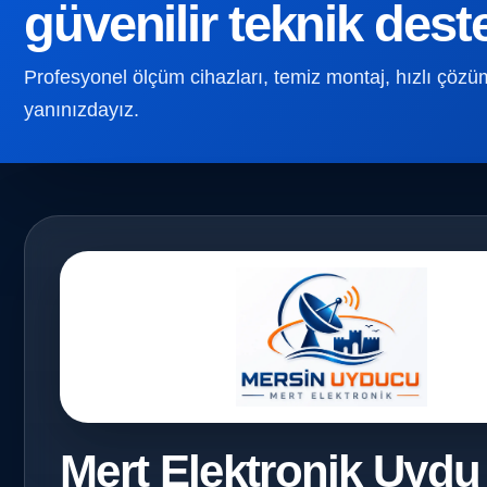
güvenilir teknik dest
Profesyonel ölçüm cihazları, temiz montaj, hızlı çözüm v
yanınızdayız.
Mert Elektronik Uydu