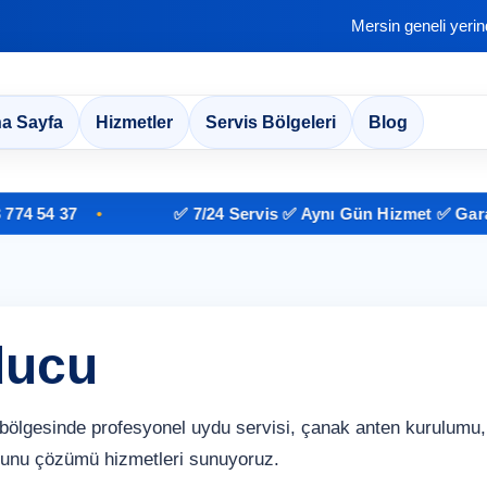
Mersin geneli yeri
a Sayfa
Hizmetler
Servis Bölgeleri
Blog
 54 37
✅ 7/24 Servis ✅ Aynı Gün Hizmet ✅ Garantil
ducu
ölgesinde profesyonel uydu servisi, çanak anten kurulumu,
runu çözümü hizmetleri sunuyoruz.