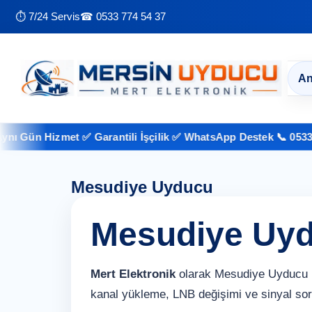
⏱ 7/24 Servis
☎ 0533 774 54 37
An
 Gün Hizmet ✅ Garantili İşçilik ✅ WhatsApp Destek 📞 0533 774
Mesudiye Uyducu
Mesudiye Uy
Mert Elektronik
olarak Mesudiye Uyducu b
kanal yükleme, LNB değişimi ve sinyal so