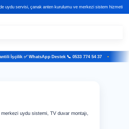
nde uydu servisi, çanak anten kurulumu ve merkezi sistem hizmeti
i İşçilik ✅ WhatsApp Destek 📞 0533 774 54 37
 merkezi uydu sistemi, TV duvar montajı,