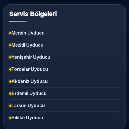
Servis Bölgeleri
Mersin Uyducu
Mezitli Uyducu
Yenişehir Uyducu
Toroslar Uyducu
Akdeniz Uyducu
Erdemli Uyducu
Tarsus Uyducu
Silifke Uyducu