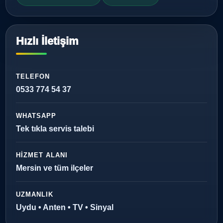
Hızlı İletişim
TELEFON
0533 774 54 37
WHATSAPP
Tek tıkla servis talebi
HIZMET ALANI
Mersin ve tüm ilçeler
UZMANLIK
Uydu • Anten • TV • Sinyal