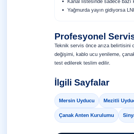
Kanal listesinde sadece bazı 
Yağmurda yayın gidiyorsa LNB,
Profesyonel Servi
Teknik servis önce arıza belirtisin
değişimi, kablo ucu yenileme, çanak
test edilerek teslim edilir.
İlgili Sayfalar
Mersin Uyducu
Mezitli Uydu
Çanak Anten Kurulumu
Siny