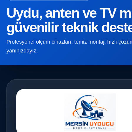
Uydu, anten ve TV mon
güvenilir teknik dest
Profesyonel ölçüm cihazları, temiz montaj, hızlı çözüm v
yanınızdayız.