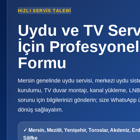
HIZLI SERVIS TALEBI
Uydu ve TV Serv
İçin Profesyonel
Formu
Mersin genelinde uydu servisi, merkezi uydu sis
kurulumu, TV duvar montajı, kanal yükleme, LNB 
sorunu için bilgilerinizi gönderin; size WhatsApp 
dönüş sağlayalım.
✓ Mersin, Mezitli, Yenişehir, Toroslar, Akdeniz, Er
Silifke