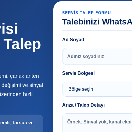
SERVIS TALEP FORMU
Talebinizi Whats
isi
 Talep
Ad Soyad
Servis Bölgesi
temi, çanak anten
değişimi ve sinyal
üzerinden hızlı
Arıza / Talep Detayı
demli, Tarsus ve