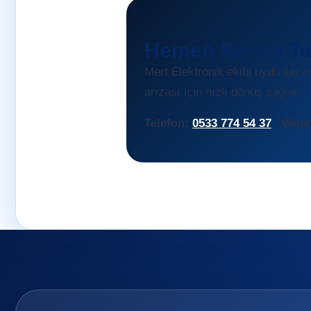
Hemen Servis Ta
Mert Elektronik ekibi uydu serv
arızası için hızlı dönüş sağlar.
Telefon:
0533 774 54 37
What