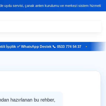
nde uydu servisi, çanak anten kurulumu ve merkezi sistem hizmeti
ilik ✅ WhatsApp Destek 📞 0533 774 54 37
ndan hazırlanan bu rehber,