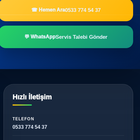
0533 774 54 37
☎ Hemen Ara
Servis Talebi Gönder
💬 WhatsApp
Hızlı İletişim
TELEFON
0533 774 54 37