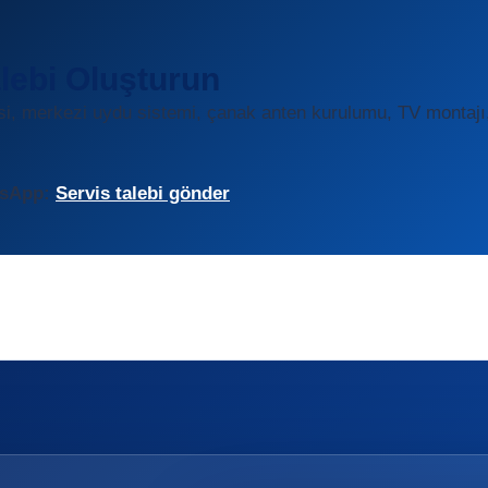
lebi Oluşturun
isi, merkezi uydu sistemi, çanak anten kurulumu, TV montajı
sApp:
Servis talebi gönder