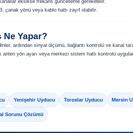
kanallar eksikse frekans güncelleme gerekebilir.
 çanak yönü veya kablo hattı zayıf olabilir.
s Ne Yapar?
i dinler, ardından sinyal ölçümü, bağlantı kontrolü ve kanal 
 anten yön ayarı veya merkezi sistem hattı kontrolü uygulan
cu
Yenişehir Uyducu
Toroslar Uyducu
Mersin U
al Sorunu Çözümü