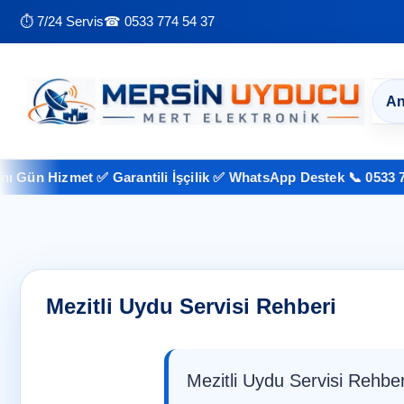
⏱ 7/24 Servis
☎ 0533 774 54 37
An
 Hizmet ✅ Garantili İşçilik ✅ WhatsApp Destek 📞 0533 774 54 
Mezitli Uydu Servisi Rehberi
Mezitli Uydu Servisi Rehbe