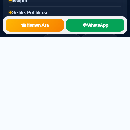
İletişim
Gizlilik Politikası
☎
Hemen Ara
💬
WhatsApp
Popüler Aramalar
Mersin Uyducu
Mezitli Uyducu
Yenişehir Uyducu
Toroslar Uyducu
Merkezi Uydu Sistemi
Çanak Anten Kurulumu
TV Montajı
© 2026
Mert Elektronik
| Mersin Uydu Servisi
Kurumsal uydu, anten ve TV teknik servis çözümleri.