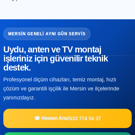
MERSIN GENELI AYNI GÜN SERVIS
Uydu, anten ve TV montaj
işleriniz için güvenilir teknik
destek.
Profesyonel ölçüm cihazları, temiz montaj, hızlı
çözüm ve garantili işçilik ile Mersin ve ilçelerinde
yanınızdayız.
0533 774 54 37
☎ Hemen Ara