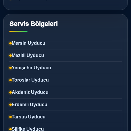
Servis Bölgeleri
Mersin Uyducu
Mezitli Uyducu
Yenişehir Uyducu
Toroslar Uyducu
Akdeniz Uyducu
Erdemli Uyducu
Tarsus Uyducu
Silifke Uyducu