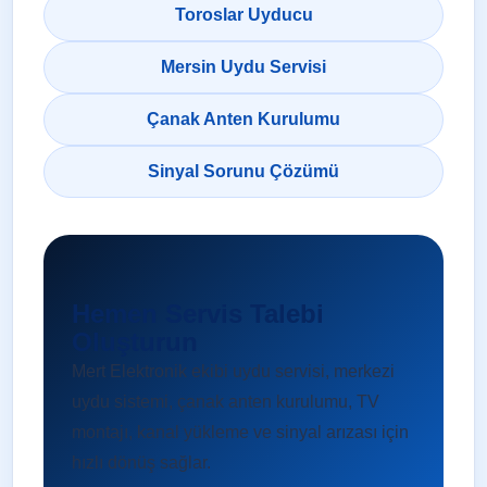
Toroslar Uyducu
Mersin Uydu Servisi
Çanak Anten Kurulumu
Sinyal Sorunu Çözümü
Hemen Servis Talebi
Oluşturun
Mert Elektronik ekibi uydu servisi, merkezi
uydu sistemi, çanak anten kurulumu, TV
montajı, kanal yükleme ve sinyal arızası için
hızlı dönüş sağlar.