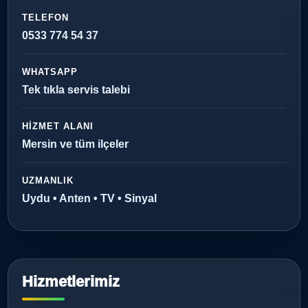
TELEFON
0533 774 54 37
WHATSAPP
Tek tıkla servis talebi
HIZMET ALANI
Mersin ve tüm ilçeler
UZMANLIK
Uydu • Anten • TV • Sinyal
Hizmetlerimiz