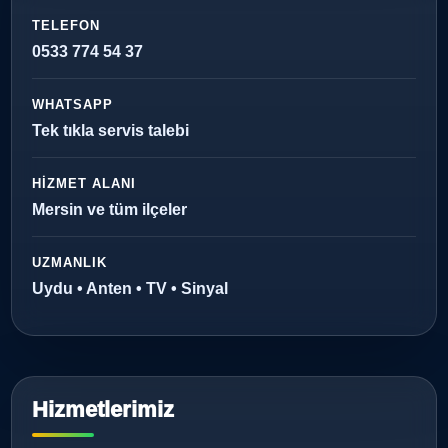
TELEFON
0533 774 54 37
WHATSAPP
Tek tıkla servis talebi
HIZMET ALANI
Mersin ve tüm ilçeler
UZMANLIK
Uydu • Anten • TV • Sinyal
Hizmetlerimiz