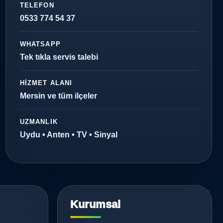
TELEFON
0533 774 54 37
WHATSAPP
Tek tıkla servis talebi
HIZMET ALANI
Mersin ve tüm ilçeler
UZMANLIK
Uydu • Anten • TV • Sinyal
Kurumsal