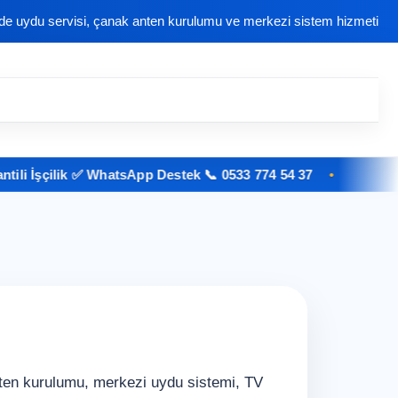
nde uydu servisi, çanak anten kurulumu ve merkezi sistem hizmeti
İşçilik ✅ WhatsApp Destek 📞 0533 774 54 37
nten kurulumu, merkezi uydu sistemi, TV