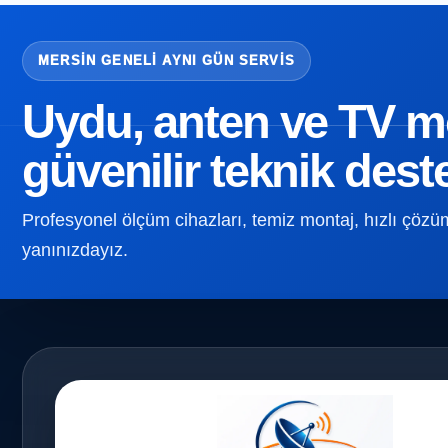
MERSIN GENELI AYNI GÜN SERVIS
Uydu, anten ve TV mon
güvenilir teknik dest
Profesyonel ölçüm cihazları, temiz montaj, hızlı çözüm v
yanınızdayız.