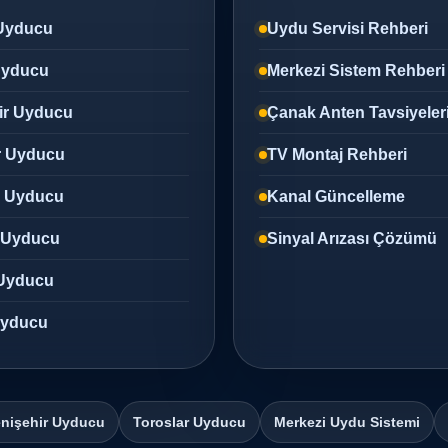
Uyducu
Uydu Servisi Rehberi
 Uyducu
Merkezi Sistem Rehberi
ir Uyducu
Çanak Anten Tavsiyeler
r Uyducu
TV Montaj Rehberi
z Uyducu
Kanal Güncelleme
 Uyducu
Sinyal Arızası Çözümü
Uyducu
 Uyducu
nişehir Uyducu
Toroslar Uyducu
Merkezi Uydu Sistemi