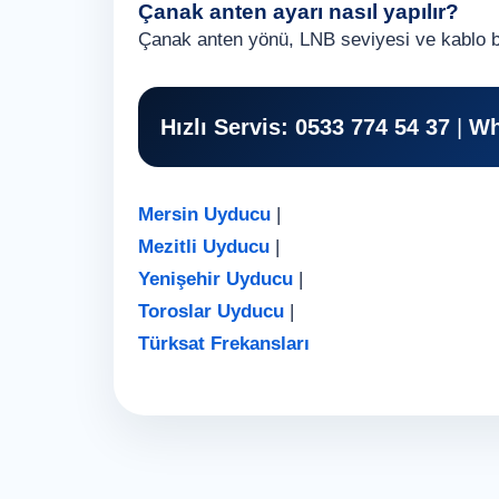
Çanak anten ayarı nasıl yapılır?
Çanak anten yönü, LNB seviyesi ve kablo bağl
Hızlı Servis:
0533 774 54 37
|
Wh
Mersin Uyducu
|
Mezitli Uyducu
|
Yenişehir Uyducu
|
Toroslar Uyducu
|
Türksat Frekansları