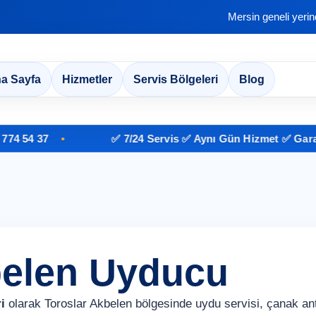
Mersin geneli yeri
a Sayfa
Hizmetler
Servis Bölgeleri
Blog
54 37
✅ 7/24 Servis ✅ Aynı Gün Hizmet ✅ Garantili 
belen Uyducu
i
olarak Toroslar Akbelen bölgesinde uydu servisi, çanak a