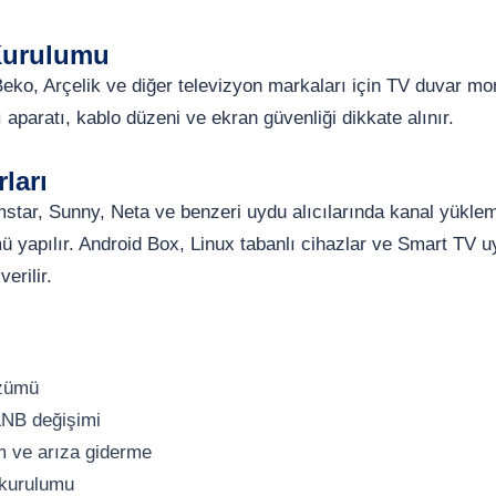
Kurulumu
eko, Arçelik ve diğer televizyon markaları için TV duvar mo
 aparatı, kablo düzeni ve ekran güvenliği dikkate alınır.
ları
star, Sunny, Neta ve benzeri uydu alıcılarında kanal yükl
ü yapılır. Android Box, Linux tabanlı cihazlar ve Smart TV
erilir.
özümü
LNB değişimi
m ve arıza giderme
 kurulumu