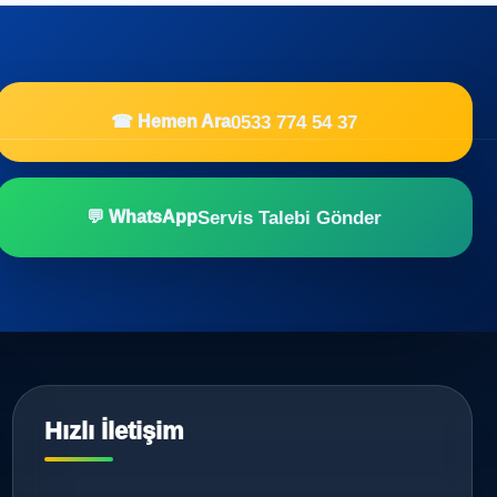
0533 774 54 37
☎ Hemen Ara
Servis Talebi Gönder
💬 WhatsApp
Hızlı İletişim