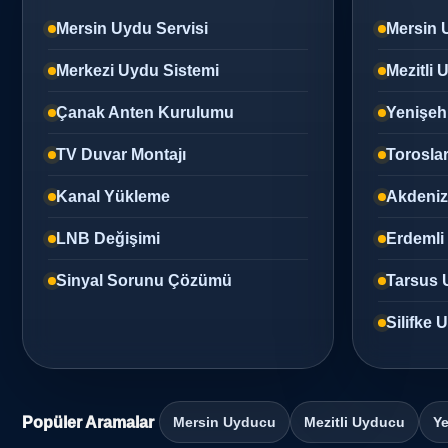
Mersin Uydu Servisi
Mersin 
Merkezi Uydu Sistemi
Mezitli
Çanak Anten Kurulumu
Yenişeh
TV Duvar Montajı
Torosla
Kanal Yükleme
Akdeni
LNB Değişimi
Erdemli
Sinyal Sorunu Çözümü
Tarsus 
Silifke
Popüler Aramalar
Mersin Uyducu
Mezitli Uyducu
Ye