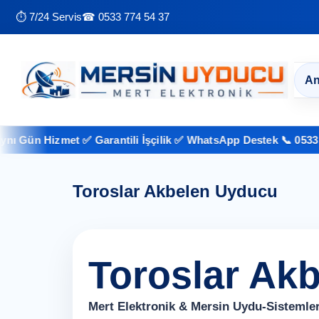
⏱ 7/24 Servis
☎ 0533 774 54 37
An
ün Hizmet ✅ Garantili İşçilik ✅ WhatsApp Destek 📞 0533 774 
Toroslar Akbelen Uyducu
Toroslar Ak
Mert Elektronik & Mersin Uydu-Sistemler