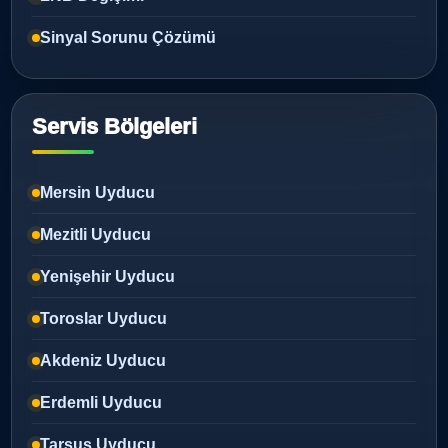
Sinyal Sorunu Çözümü
Servis Bölgeleri
Mersin Uyducu
Mezitli Uyducu
Yenişehir Uyducu
Toroslar Uyducu
Akdeniz Uyducu
Erdemli Uyducu
Tarsus Uyducu