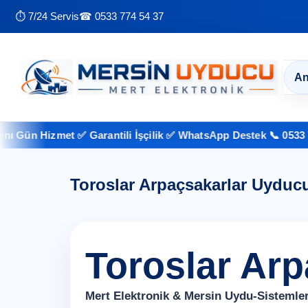
⏱ 7/24 Servis
☎ 0533 774 54 37
An
ün Hizmet ✅ Garantili İşçilik ✅ WhatsApp Destek 📞 0533 774 5
Toroslar Arpaçsakarlar Uyduc
Toroslar Ar
Mert Elektronik & Mersin Uydu-Sistemler