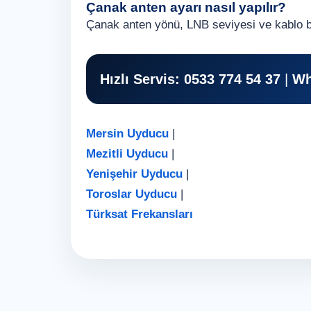
Çanak anten ayarı nasıl yapılır?
Çanak anten yönü, LNB seviyesi ve kablo bağl
Hızlı Servis:
0533 774 54 37
|
Wh
Mersin Uyducu
|
Mezitli Uyducu
|
Yenişehir Uyducu
|
Toroslar Uyducu
|
Türksat Frekansları