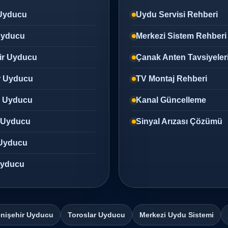
Uyducu
Uydu Servisi Rehberi
 Uyducu
Merkezi Sistem Rehberi
ir Uyducu
Çanak Anten Tavsiyeler
r Uyducu
TV Montaj Rehberi
z Uyducu
Kanal Güncelleme
 Uyducu
Sinyal Arızası Çözümü
Uyducu
 Uyducu
nişehir Uyducu
Toroslar Uyducu
Merkezi Uydu Sistemi