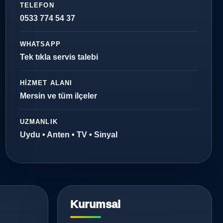
TELEFON
0533 774 54 37
WHATSAPP
Tek tıkla servis talebi
HIZMET ALANI
Mersin ve tüm ilçeler
UZMANLIK
Uydu • Anten • TV • Sinyal
Kurumsal