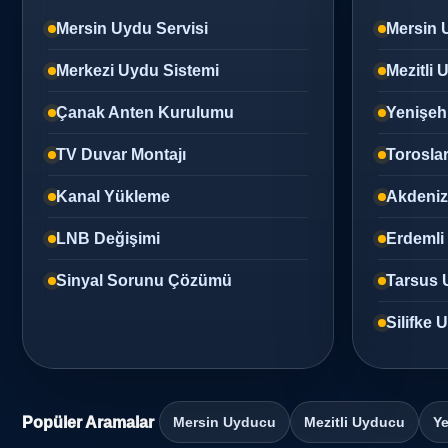
Mersin Uydu Servisi
Mersin 
Merkezi Uydu Sistemi
Mezitli
Çanak Anten Kurulumu
Yenişeh
TV Duvar Montajı
Torosla
Kanal Yükleme
Akdeni
LNB Değişimi
Erdemli
Sinyal Sorunu Çözümü
Tarsus 
Silifke
Popüler Aramalar
Mersin Uyducu
Mezitli Uyducu
Ye