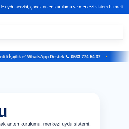
nde uydu servisi, çanak anten kurulumu ve merkezi sistem hizmeti
İşçilik ✅ WhatsApp Destek 📞 0533 774 54 37
u
nak anten kurulumu, merkezi uydu sistemi,