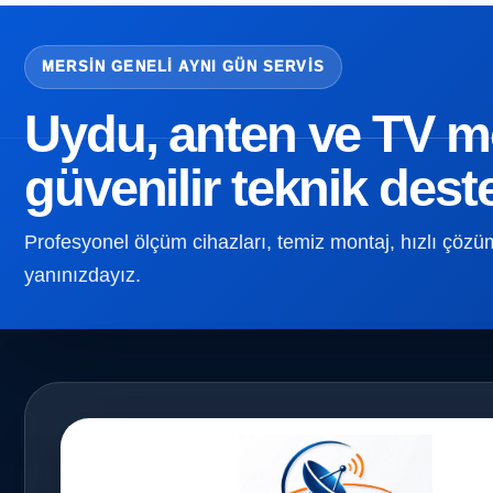
MERSIN GENELI AYNI GÜN SERVIS
Uydu, anten ve TV mon
güvenilir teknik dest
Profesyonel ölçüm cihazları, temiz montaj, hızlı çözüm v
yanınızdayız.