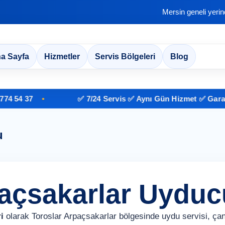
Mersin geneli yeri
a Sayfa
Hizmetler
Servis Bölgeleri
Blog
4 37
✅ 7/24 Servis ✅ Aynı Gün Hizmet ✅ Garantili 
u
paçsakarlar Uyduc
i
olarak Toroslar Arpaçsakarlar bölgesinde uydu servisi, ça