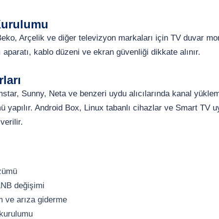
Kurulumu
eko, Arçelik ve diğer televizyon markaları için TV duvar mo
 aparatı, kablo düzeni ve ekran güvenliği dikkate alınır.
ları
star, Sunny, Neta ve benzeri uydu alıcılarında kanal yükl
ü yapılır. Android Box, Linux tabanlı cihazlar ve Smart TV
erilir.
özümü
LNB değişimi
m ve arıza giderme
 kurulumu