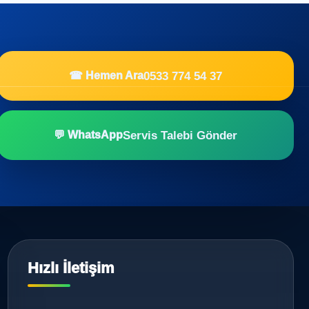
0533 774 54 37
☎ Hemen Ara
Servis Talebi Gönder
💬 WhatsApp
Hızlı İletişim