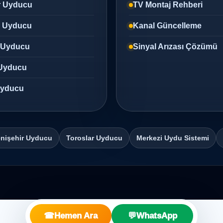
r Uyducu
TV Montaj Rehberi
z Uyducu
Kanal Güncelleme
 Uyducu
Sinyal Arızası Çözümü
Uyducu
 Uyducu
nişehir Uyducu
Toroslar Uyducu
Merkezi Uydu Sistemi
☎
Hemen Ara
💬
WhatsApp