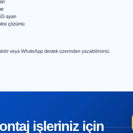
arı
me
GS ayarı
ntisi çözümü
bilir veya
WhatsApp destek
üzerinden yazabilirsiniz.
taj işleriniz için