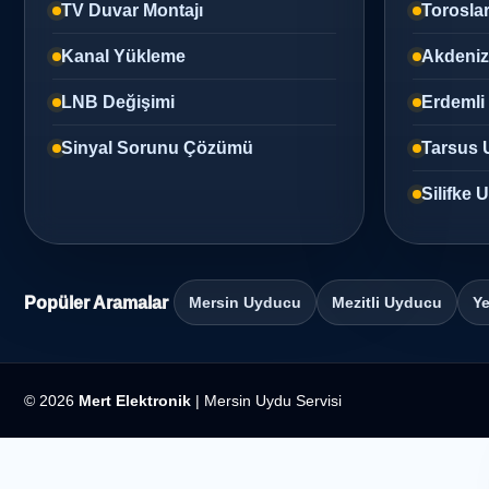
TV Duvar Montajı
Torosla
Kanal Yükleme
Akdeni
LNB Değişimi
Erdemli
Sinyal Sorunu Çözümü
Tarsus 
Silifke
Popüler Aramalar
Mersin Uyducu
Mezitli Uyducu
Ye
© 2026
Mert Elektronik
| Mersin Uydu Servisi