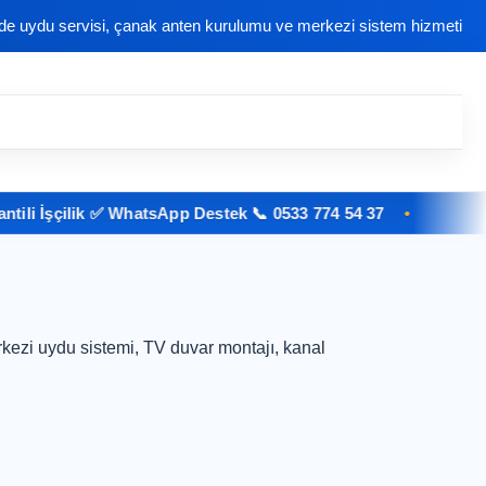
nde uydu servisi, çanak anten kurulumu ve merkezi sistem hizmeti
i İşçilik ✅ WhatsApp Destek 📞 0533 774 54 37
kezi uydu sistemi, TV duvar montajı, kanal