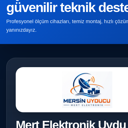
güvenilir teknik dest
Profesyonel ölçüm cihazları, temiz montaj, hızlı çözüm v
yanınızdayız.
Mert Elektronik Uydu