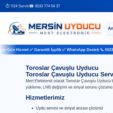
⏱ 7/24 Servis
☎ 0533 774 54 37
An
 Gün Hizmet ✅ Garantili İşçilik ✅ WhatsApp Destek 📞 0533 774
Toroslar Çavuşlu Uyducu
Toroslar Çavuşlu Uyducu Serv
Mert Elektronik olarak Toroslar Çavuşlu Uyducu 
yükleme, LNB değişimi ve sinyal sorunu çözümü 
Hizmetlerimiz
Uydu servisi ve sinyal arızası çözümü