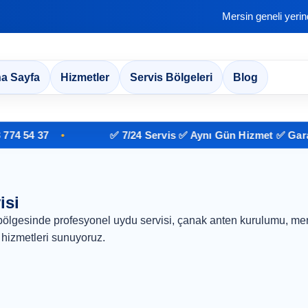
Mersin geneli yeri
a Sayfa
Hizmetler
Servis Bölgeleri
Blog
 54 37
✅ 7/24 Servis ✅ Aynı Gün Hizmet ✅ Garantil
isi
bölgesinde profesyonel uydu servisi, çanak anten kurulumu, mer
hizmetleri sunuyoruz.