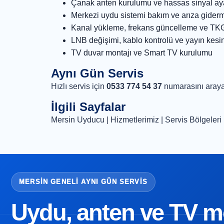
Çanak anten kurulumu ve hassas sinyal ay
Merkezi uydu sistemi bakım ve arıza gider
Kanal yükleme, frekans güncelleme ve TK
LNB değişimi, kablo kontrolü ve yayın kesi
TV duvar montajı ve Smart TV kurulumu
Aynı Gün Servis
Hızlı servis için
0533 774 54 37
numarasını araya
İlgili Sayfalar
Mersin Uyducu
|
Hizmetlerimiz
|
Servis Bölgeleri
MERSIN GENELI AYNI GÜN SERVIS
Uydu, anten ve TV mon