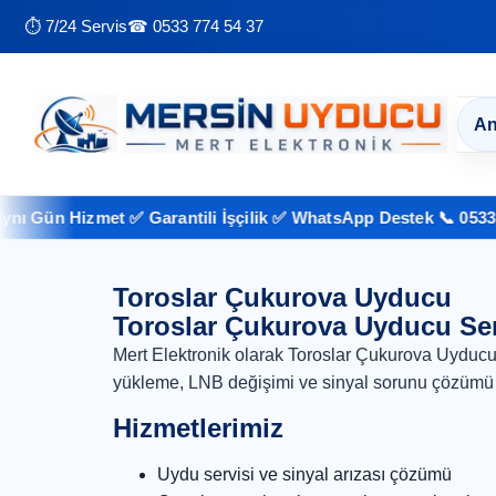
⏱ 7/24 Servis
☎ 0533 774 54 37
An
 Gün Hizmet ✅ Garantili İşçilik ✅ WhatsApp Destek 📞 0533 774
Toroslar Çukurova Uyducu
Toroslar Çukurova Uyducu Ser
Mert Elektronik olarak Toroslar Çukurova Uyducu
yükleme, LNB değişimi ve sinyal sorunu çözümü 
Hizmetlerimiz
Uydu servisi ve sinyal arızası çözümü