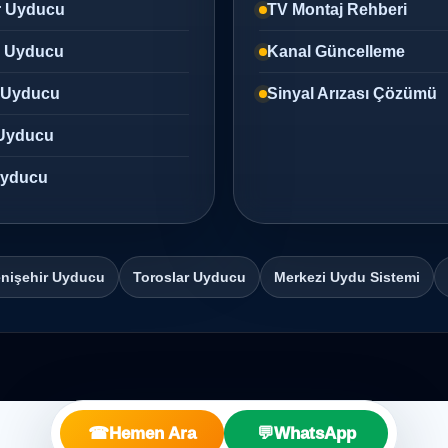
r Uyducu
TV Montaj Rehberi
z Uyducu
Kanal Güncelleme
 Uyducu
Sinyal Arızası Çözümü
Uyducu
 Uyducu
nişehir Uyducu
Toroslar Uyducu
Merkezi Uydu Sistemi
☎
Hemen Ara
💬
WhatsApp