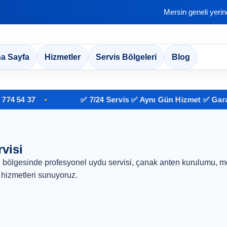
Mersin geneli yeri
a Sayfa
Hizmetler
Servis Bölgeleri
Blog
 54 37
✅ 7/24 Servis ✅ Aynı Gün Hizmet ✅ Garantil
visi
 bölgesinde profesyonel uydu servisi, çanak anten kurulumu, me
hizmetleri sunuyoruz.