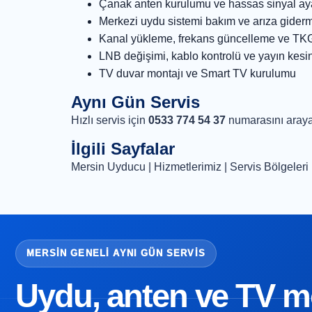
Çanak anten kurulumu ve hassas sinyal ay
Merkezi uydu sistemi bakım ve arıza gider
Kanal yükleme, frekans güncelleme ve TK
LNB değişimi, kablo kontrolü ve yayın kesi
TV duvar montajı ve Smart TV kurulumu
Aynı Gün Servis
Hızlı servis için
0533 774 54 37
numarasını araya
İlgili Sayfalar
Mersin Uyducu
|
Hizmetlerimiz
|
Servis Bölgeleri
MERSIN GENELI AYNI GÜN SERVIS
Uydu, anten ve TV mon