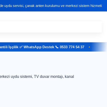
nde uydu servisi, çanak anten kurulumu ve merkezi sistem hizmeti
i İşçilik ✅ WhatsApp Destek 📞 0533 774 54 37
rkezi uydu sistemi, TV duvar montajı, kanal