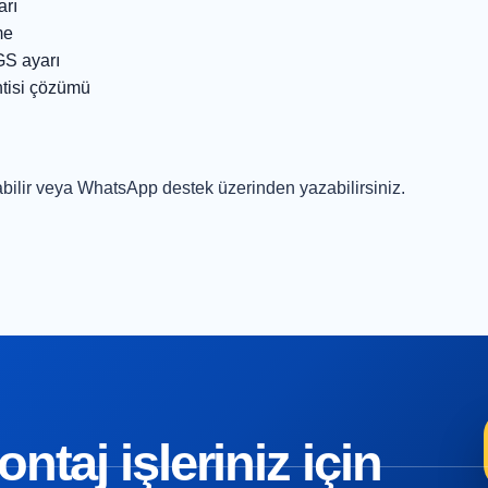
arı
me
GS ayarı
ntisi çözümü
bilir veya
WhatsApp destek
üzerinden yazabilirsiniz.
taj işleriniz için