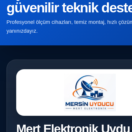
güvenilir teknik dest
Profesyonel ölçüm cihazları, temiz montaj, hızlı çözüm v
yanınızdayız.
Mert Elektronik Uydu