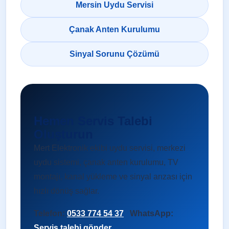
Mersin Uydu Servisi
Çanak Anten Kurulumu
Sinyal Sorunu Çözümü
Hemen Servis Talebi
Oluşturun
Mert Elektronik ekibi uydu servisi, merkezi
uydu sistemi, çanak anten kurulumu, TV
montajı, kanal yükleme ve sinyal arızası için
hızlı dönüş sağlar.
Telefon:
0533 774 54 37
WhatsApp:
Servis talebi gönder