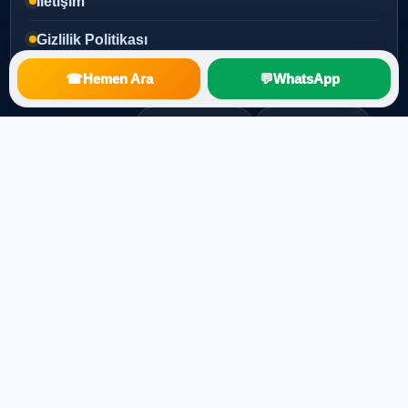
İletişim
Gizlilik Politikası
☎
Hemen Ara
💬
WhatsApp
Popüler Aramalar
Mersin Uyducu
Mezitli Uyducu
Yenişehir Uyducu
Toroslar Uyducu
Merkezi Uydu Sistemi
Çanak Anten Kurulumu
TV Montajı
© 2026
Mert Elektronik
| Mersin Uydu Servisi
Kurumsal uydu, anten ve TV teknik servis çözümleri.