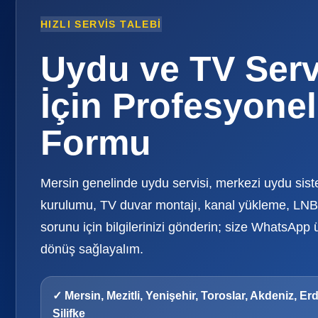
HIZLI SERVIS TALEBI
Uydu ve TV Serv
İçin Profesyonel
Formu
Mersin genelinde uydu servisi, merkezi uydu sis
kurulumu, TV duvar montajı, kanal yükleme, LNB 
sorunu için bilgilerinizi gönderin; size WhatsApp 
dönüş sağlayalım.
✓ Mersin, Mezitli, Yenişehir, Toroslar, Akdeniz, Er
Silifke