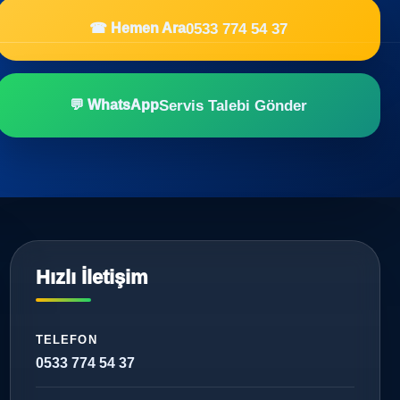
0533 774 54 37
☎ Hemen Ara
Servis Talebi Gönder
💬 WhatsApp
Hızlı İletişim
TELEFON
0533 774 54 37