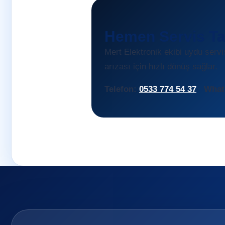
Hemen Servis Ta
Mert Elektronik ekibi uydu serv
arızası için hızlı dönüş sağlar.
Telefon:
0533 774 54 37
What