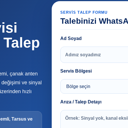
SERVIS TALEP FORMU
Talebinizi Whats
isi
 Talep
Ad Soyad
Servis Bölgesi
temi, çanak anten
değişimi ve sinyal
üzerinden hızlı
Arıza / Talep Detayı
demli, Tarsus ve