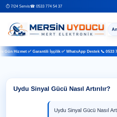
⏱ 7/24 Servis
☎ 0533 774 54 37
An
 Hizmet ✅ Garantili İşçilik ✅ WhatsApp Destek 📞 0533 774 54 
Uydu Sinyal Gücü Nasıl Artırılır?
Uydu Sinyal Gücü Nasıl Art