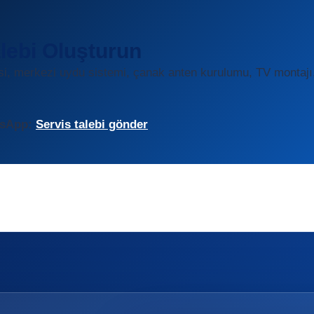
lebi Oluşturun
isi, merkezi uydu sistemi, çanak anten kurulumu, TV montajı
sApp:
Servis talebi gönder