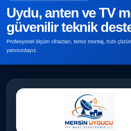
Uydu, anten ve TV mon
güvenilir teknik dest
Profesyonel ölçüm cihazları, temiz montaj, hızlı çözüm v
yanınızdayız.