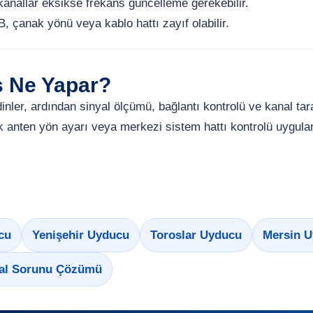
kanallar eksikse frekans güncelleme gerekebilir.
 çanak yönü veya kablo hattı zayıf olabilir.
s Ne Yapar?
i dinler, ardından sinyal ölçümü, bağlantı kontrolü ve kanal 
 anten yön ayarı veya merkezi sistem hattı kontrolü uygulan
cu
Yenişehir Uyducu
Toroslar Uyducu
Mersin U
al Sorunu Çözümü