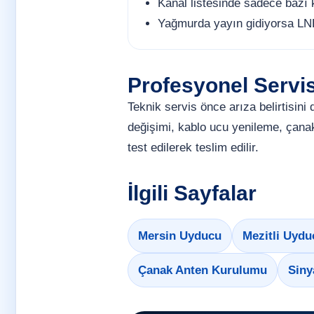
Kanal listesinde sadece bazı 
Yağmurda yayın gidiyorsa LNB,
Profesyonel Servi
Teknik servis önce arıza belirtisin
değişimi, kablo ucu yenileme, çanak
test edilerek teslim edilir.
İlgili Sayfalar
Mersin Uyducu
Mezitli Uydu
Çanak Anten Kurulumu
Siny