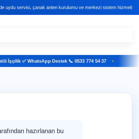
nde uydu servisi, çanak anten kurulumu ve merkezi sistem hizmeti
çilik ✅ WhatsApp Destek 📞 0533 774 54 37
arafından hazırlanan bu