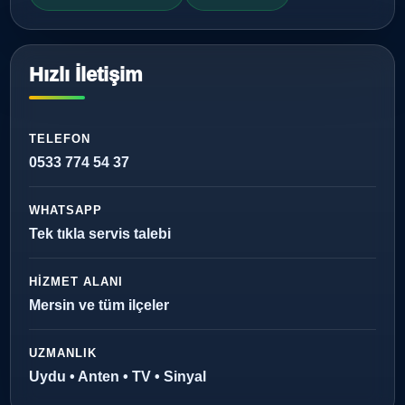
Hızlı İletişim
TELEFON
0533 774 54 37
WHATSAPP
Tek tıkla servis talebi
HIZMET ALANI
Mersin ve tüm ilçeler
UZMANLIK
Uydu • Anten • TV • Sinyal