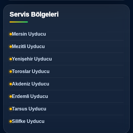
Servis Bölgeleri
Mersin Uyducu
Mezitli Uyducu
Yenişehir Uyducu
Toroslar Uyducu
Akdeniz Uyducu
Erdemli Uyducu
Tarsus Uyducu
Silifke Uyducu