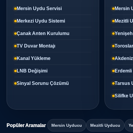
Mersin Uydu Servisi
Mersin 
Merkezi Uydu Sistemi
Mezitli
Çanak Anten Kurulumu
Yenişeh
TV Duvar Montajı
Torosla
Kanal Yükleme
Akdeni
LNB Değişimi
Erdemli
Sinyal Sorunu Çözümü
Tarsus 
Silifke
Popüler Aramalar
Mersin Uyducu
Mezitli Uyducu
Ye