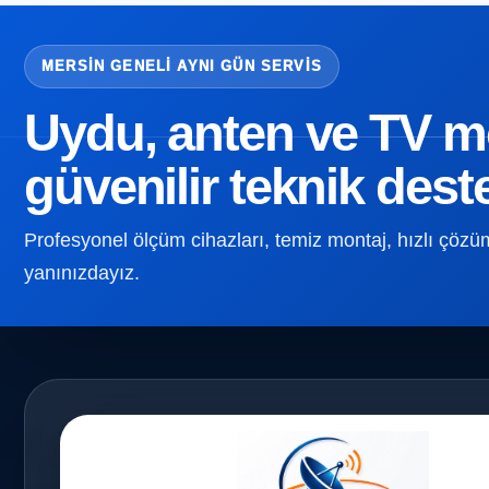
MERSIN GENELI AYNI GÜN SERVIS
Uydu, anten ve TV mon
güvenilir teknik dest
Profesyonel ölçüm cihazları, temiz montaj, hızlı çözüm v
yanınızdayız.