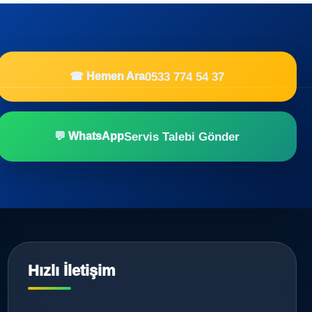
0533 774 54 37
☎ Hemen Ara
Servis Talebi Gönder
💬 WhatsApp
Hızlı İletişim