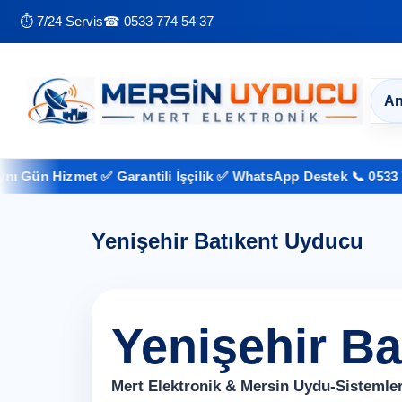
⏱ 7/24 Servis
☎ 0533 774 54 37
An
ün Hizmet ✅ Garantili İşçilik ✅ WhatsApp Destek 📞 0533 774 5
Yenişehir Batıkent Uyducu
Yenişehir B
Mert Elektronik & Mersin Uydu-Sistemler