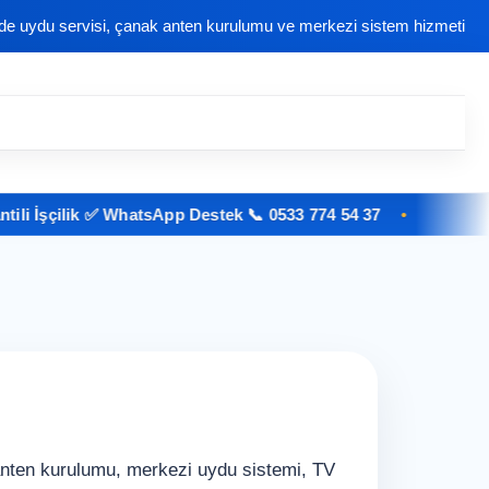
nde uydu servisi, çanak anten kurulumu ve merkezi sistem hizmeti
şçilik ✅ WhatsApp Destek 📞 0533 774 54 37
anten kurulumu, merkezi uydu sistemi, TV