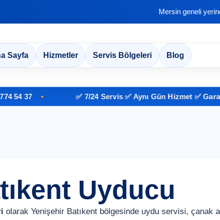
Mersin geneli yeri
a Sayfa
Hizmetler
Servis Bölgeleri
Blog
4 37
✅ 7/24 Servis ✅ Aynı Gün Hizmet ✅ Garantili İ
atıkent Uyducu
i
olarak Yenişehir Batıkent bölgesinde uydu servisi, çanak 