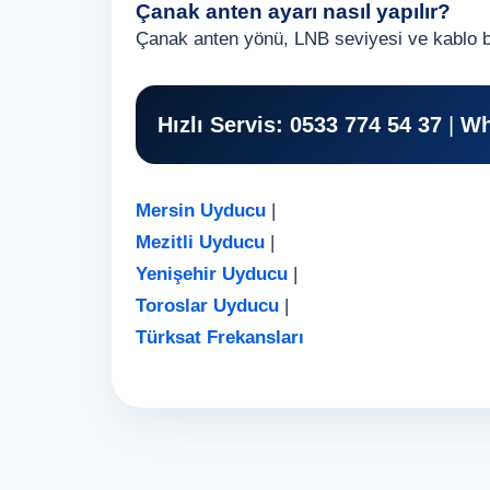
Çanak anten ayarı nasıl yapılır?
Çanak anten yönü, LNB seviyesi ve kablo bağl
Hızlı Servis:
0533 774 54 37
|
Wh
Mersin Uyducu
|
Mezitli Uyducu
|
Yenişehir Uyducu
|
Toroslar Uyducu
|
Türksat Frekansları