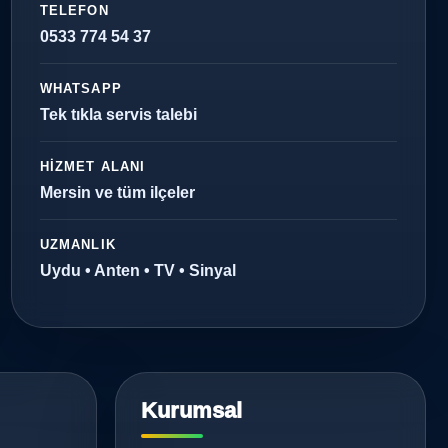
TELEFON
0533 774 54 37
WHATSAPP
Tek tıkla servis talebi
HIZMET ALANI
Mersin ve tüm ilçeler
UZMANLIK
Uydu • Anten • TV • Sinyal
Kurumsal