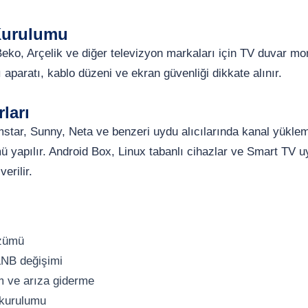
Kurulumu
eko, Arçelik ve diğer televizyon markaları için TV duvar mo
 aparatı, kablo düzeni ve ekran güvenliği dikkate alınır.
ları
star, Sunny, Neta ve benzeri uydu alıcılarında kanal yükl
ü yapılır. Android Box, Linux tabanlı cihazlar ve Smart TV
erilir.
özümü
LNB değişimi
m ve arıza giderme
 kurulumu