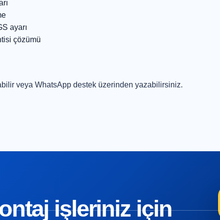
arı
me
GS ayarı
ntisi çözümü
bilir veya
WhatsApp destek
üzerinden yazabilirsiniz.
taj işleriniz için