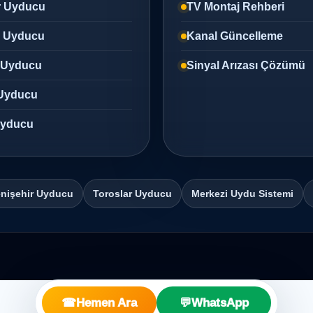
r Uyducu
TV Montaj Rehberi
z Uyducu
Kanal Güncelleme
 Uyducu
Sinyal Arızası Çözümü
Uyducu
 Uyducu
nişehir Uyducu
Toroslar Uyducu
Merkezi Uydu Sistemi
☎
Hemen Ara
💬
WhatsApp