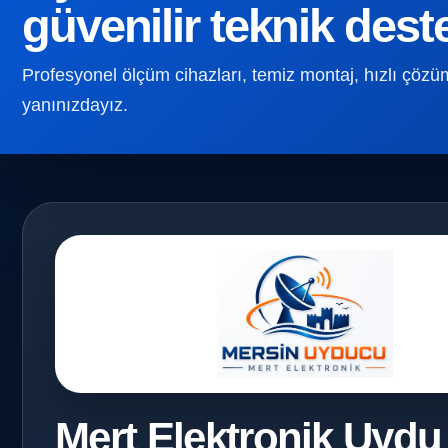
güvenilir teknik dest
Profesyonel ölçüm cihazları, temiz montaj, hızlı çözüm v
yanınızdayız.
Mert Elektronik Uydu