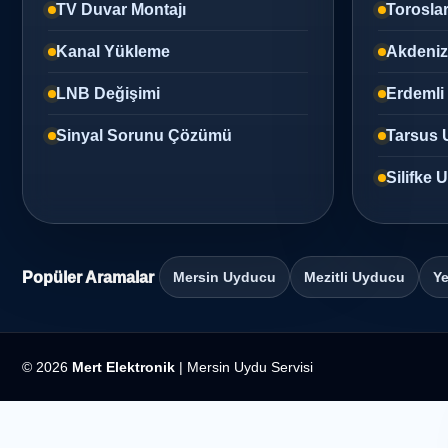
TV Duvar Montajı
Torosla
Kanal Yükleme
Akdeni
LNB Değişimi
Erdemli
Sinyal Sorunu Çözümü
Tarsus 
Silifke
Popüler Aramalar
Mersin Uyducu
Mezitli Uyducu
Ye
© 2026
Mert Elektronik
| Mersin Uydu Servisi