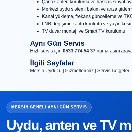
Çanak anten kurulumu ve hassas sinyal ay
Merkezi uydu sistemi bakım ve arıza gider
Kanal yükleme, frekans güncelleme ve TK
LNB değişimi, kablo kontrolü ve yayın kesi
TV duvar montajı ve Smart TV kurulumu
Aynı Gün Servis
Hızlı servis için
0533 774 54 37
numarasını araya
İlgili Sayfalar
Mersin Uyducu
|
Hizmetlerimiz
|
Servis Bölgeleri
MERSIN GENELI AYNI GÜN SERVIS
Uydu, anten ve TV mon