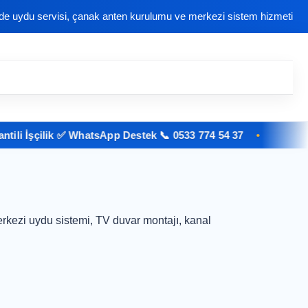
nde uydu servisi, çanak anten kurulumu ve merkezi sistem hizmeti
i İşçilik ✅ WhatsApp Destek 📞 0533 774 54 37
rkezi uydu sistemi, TV duvar montajı, kanal