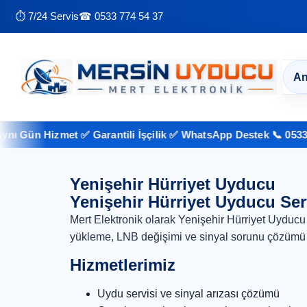
⏱ 7/24 Servis
☎ 0533 774 54 37
An
 Gün Hizmet ✅ Garantili İşçilik ✅ WhatsApp Destek 📞 0533 774
Yenişehir Hürriyet Uyducu
Yenişehir Hürriyet Uyducu Ser
Mert Elektronik olarak Yenişehir Hürriyet Uyducu
yükleme, LNB değişimi ve sinyal sorunu çözümü 
Hizmetlerimiz
Uydu servisi ve sinyal arızası çözümü