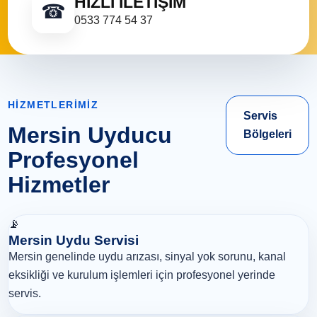
HIZLI İLETIŞIM
☎
0533 774 54 37
HIZMETLERIMIZ
Servis
Mersin Uyducu
Bölgeleri
Profesyonel
Hizmetler
📡
Mersin Uydu Servisi
Mersin genelinde uydu arızası, sinyal yok sorunu, kanal
eksikliği ve kurulum işlemleri için profesyonel yerinde
servis.