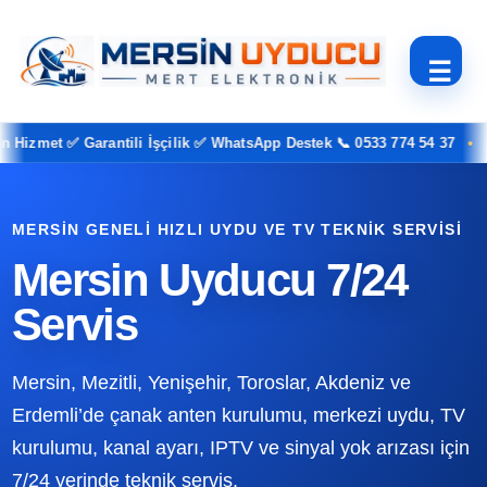
☰
t ✅ Garantili İşçilik ✅ WhatsApp Destek 📞 0533 774 54 37
✅
MERSIN GENELI HIZLI UYDU VE TV TEKNIK SERVISI
Mersin Uyducu 7/24
Servis
Mersin, Mezitli, Yenişehir, Toroslar, Akdeniz ve
Erdemli’de çanak anten kurulumu, merkezi uydu, TV
kurulumu, kanal ayarı, IPTV ve sinyal yok arızası için
7/24 yerinde teknik servis.