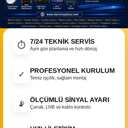
7/24 TEKNIK SERVIS
⏱
Aynı gün planlama ve hızlı dönüş
PROFESYONEL KURULUM
✓
Temiz işçilik, sağlam montaj
ÖLÇÜMLÜ SINYAL AYARI
📡
Çanak, LNB ve kablo kontrolü