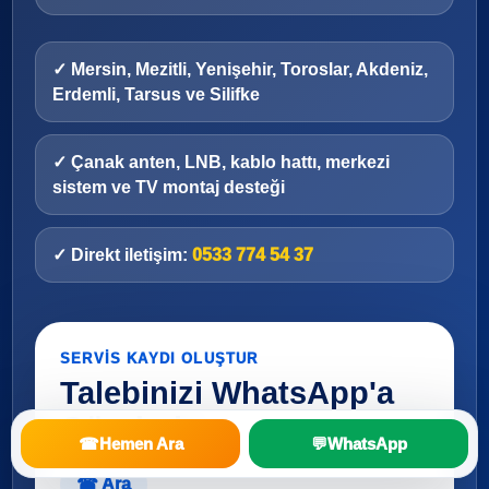
✓ Mersin, Mezitli, Yenişehir, Toroslar, Akdeniz,
Erdemli, Tarsus ve Silifke
✓ Çanak anten, LNB, kablo hattı, merkezi
sistem ve TV montaj desteği
✓ Direkt iletişim:
0533 774 54 37
SERVIS KAYDI OLUŞTUR
Talebinizi WhatsApp'a
Gönderin
☎
Hemen Ara
💬
WhatsApp
☎ Ara