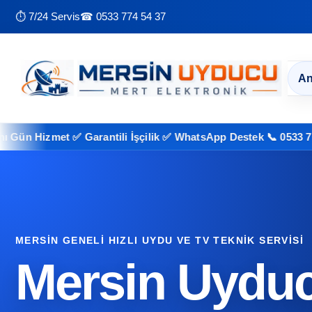
⏱ 7/24 Servis
☎ 0533 774 54 37
An
Hizmet ✅ Garantili İşçilik ✅ WhatsApp Destek 📞 0533 774 54 
MERSIN GENELI HIZLI UYDU VE TV TEKNIK SERVISI
Mersin Uyduc