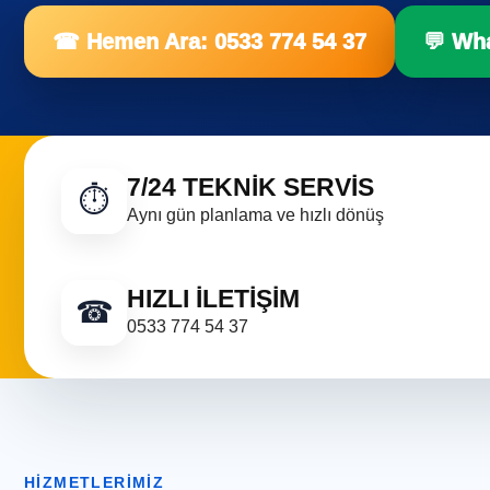
☎ Hemen Ara: 0533 774 54 37
💬 Wh
7/24 TEKNIK SERVIS
⏱
Aynı gün planlama ve hızlı dönüş
HIZLI İLETIŞIM
☎
0533 774 54 37
HIZMETLERIMIZ