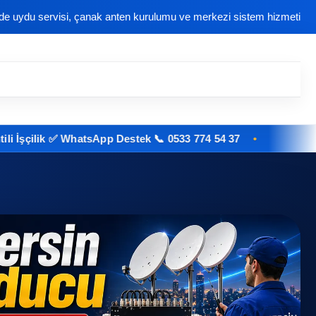
nde uydu servisi, çanak anten kurulumu ve merkezi sistem hizmeti
ilik ✅ WhatsApp Destek 📞 0533 774 54 37