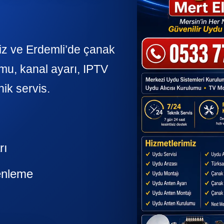
niz ve Erdemli’de çanak
mu, kanal ayarı, IPTV
nik servis.
rı
enleme