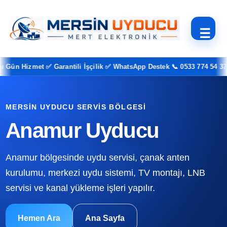
☰
n Hizmet ✅ Garantili İşçilik ✅ WhatsApp Destek 📞 0533 774 54 37
MERSIN UYDUCU SERVIS BÖLGESI
Anamur Uyducu
Anamur bölgesinde uydu servisi, çanak anten
kurulumu, merkezi uydu sistemi, TV montajı, LNB
servisi ve kanal yükleme işleri yapılır.
Hemen Ara
Ana Sayfa