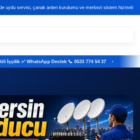
nde uydu servisi, çanak anten kurulumu ve merkezi sistem hizmeti
ik ✅ WhatsApp Destek 📞 0533 774 54 37