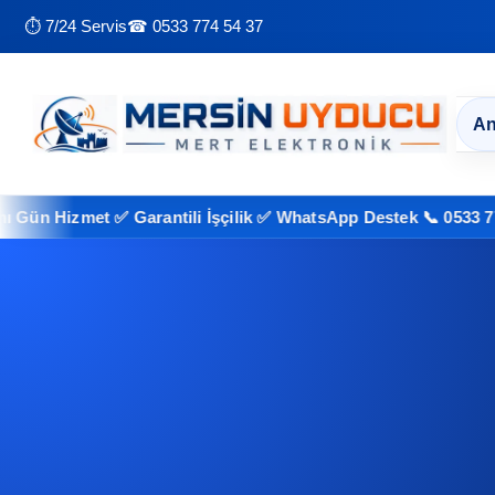
⏱ 7/24 Servis
☎ 0533 774 54 37
An
zmet ✅ Garantili İşçilik ✅ WhatsApp Destek 📞 0533 774 54 37