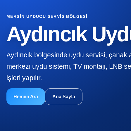
MERSIN UYDUCU SERVIS BÖLGESI
Aydıncık Uy
Aydıncık bölgesinde uydu servisi, çanak 
merkezi uydu sistemi, TV montajı, LNB se
işleri yapılır.
Hemen Ara
Ana Sayfa