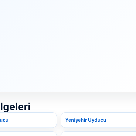
lgeleri
ducu
Yenişehir Uyducu