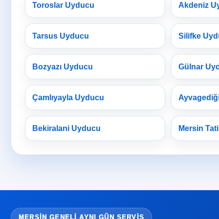
Toroslar Uyducu
Akdeniz U
Tarsus Uyducu
Silifke Uy
Bozyazı Uyducu
Gülnar Uy
Çamlıyayla Uyducu
Ayvagediğ
Bekiralani Uyducu
Mersin Tati
MERSIN GENELI AYNI GÜN SERVIS