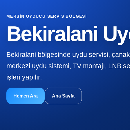
MERSIN UYDUCU SERVIS BÖLGESI
Bekiralani U
Bekiralani bölgesinde uydu servisi, çana
merkezi uydu sistemi, TV montajı, LNB se
işleri yapılır.
Hemen Ara
Ana Sayfa