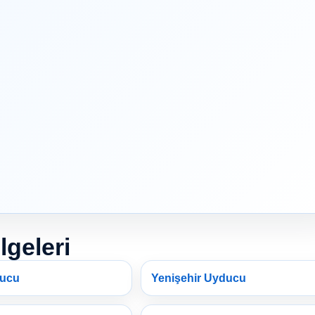
lgeleri
ducu
Yenişehir Uyducu