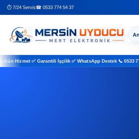
⏱ 7/24 Servis
☎ 0533 774 54 37
An
izmet ✅ Garantili İşçilik ✅ WhatsApp Destek 📞 0533 774 54 37