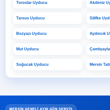
Toroslar Uyducu
Akdeniz U
Tarsus Uyducu
Silifke Uy
Bozyazı Uyducu
Aydıncık 
Mut Uyducu
Çamlıyayl
Soğucak Uyducu
Mersin Tati
MERSIN GENELI AYNI GÜN SERVIS