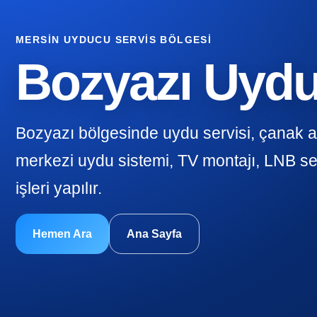
MERSIN UYDUCU SERVIS BÖLGESI
Bozyazı Uyd
Bozyazı bölgesinde uydu servisi, çanak 
merkezi uydu sistemi, TV montajı, LNB se
işleri yapılır.
Hemen Ara
Ana Sayfa