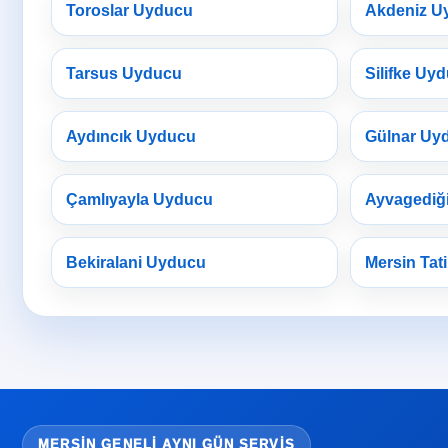
Toroslar Uyducu
Akdeniz U
Tarsus Uyducu
Silifke Uy
Aydıncık Uyducu
Gülnar Uy
Çamlıyayla Uyducu
Ayvagediğ
Bekiralani Uyducu
Mersin Tati
MERSIN GENELI AYNI GÜN SERVIS