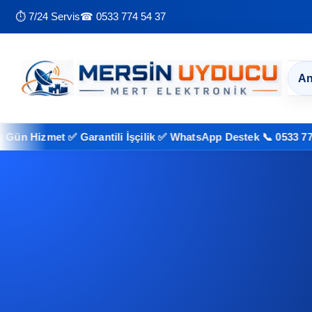
⏱ 7/24 Servis
☎ 0533 774 54 37
An
zmet ✅ Garantili İşçilik ✅ WhatsApp Destek 📞 0533 774 54 37