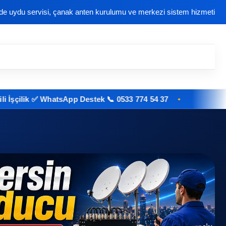
nde uydu servisi, çanak anten kurulumu ve merkezi sistem hizmeti
k ✅ WhatsApp Destek 📞 0533 774 54 37