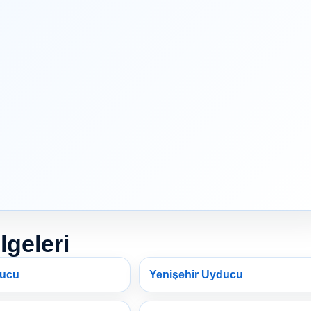
lgeleri
ducu
Yenişehir Uyducu